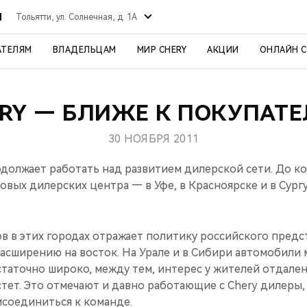
Й
Тольятти, ул. Солнечная, д. 1А
АТЕЛЯМ
ВЛАДЕЛЬЦАМ
МИР CHERY
АКЦИИ
ОНЛАЙН 
RY — БЛИЖЕ К ПОКУПАТ
30 НОЯБРЯ 2011
должает работать над развитием дилерской сети. До к
новых дилерских центра — в Уфе, в Красноярске и в Сургу
в в этих городах отражает политику российского предс
асширению на восток. На Урале и в Сибири автомобили 
таточно широко, между тем, интерес у жителей отдале
стет. Это отмечают и давно работающие с Chery дилеры,
соединиться к команде.