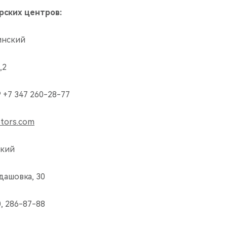
рских центров:
инский
,2
9 +7 347 260-28-77
tors.com
ский
йдашовка, 30
0, 286-87-88