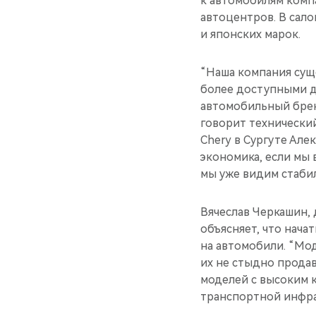
к автомобилям комп
автоцентров. В сало
и японских марок.
“Наша компания суще
более доступными д
автомобильный брен
говорит технически
Chery в Сургуте Але
экономика, если мы 
мы уже видим стаби
Вячеслав Черкашин,
объясняет, что нача
на автомобили. “Мод
их не стыдно прода
моделей с высоким 
транспортной инфра