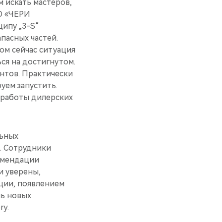
м искать мастеров,
АО «ЧЕРИ
ипу „3-S“
апасных частей.
ом сейчас ситуация
ся на достигнутом.
ентов. Практически
уем запустить.
 работы дилерских
льных
. Сотрудники
омендации
и уверены,
ции, появлением
чь новых
ry.