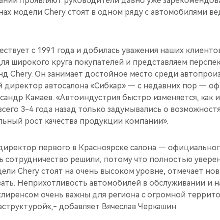
ании проявляют руководители давно уже зарекомендова
нах модели Chery стоят в одном ряду с автомобилями в
ствует с 1991 года и добилась уважения наших клиенто
ля широкого круга покупателей и представляем перспе
д Chery. Он занимает достойное место среди автопрои
й директор автосалона «Сибкар» — с недавних пор — о
ксандр Камаев. «Автоиндустрия быстро изменяется, как 
всего 3-4 года назад только задумывались о возможностя
льный рост качества продукции компании».
 директор первого в Красноярске салона — официальног
ть сотрудничество решили, потому что полностью увере
ели Chery стоят на очень высоком уровне, отмечает но
вать. Неприхотливость автомобилей в обслуживании и н
клиренсом очень важны для региона с огромной террит
структурой«,- добавляет Вячеслав Черкашин.