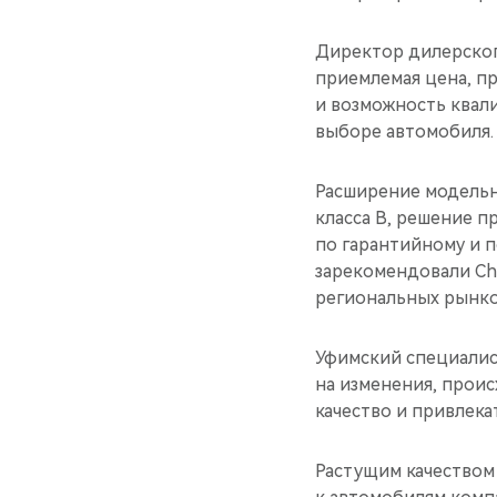
Директор дилерског
приемлемая цена, п
и возможность квал
выборе автомобиля. 
Расширение модельн
класса B, решение п
по гарантийному и 
зарекомендовали Ch
региональных рынко
Уфимский специалис
на изменения, прои
качество и привлек
Растущим качеством 