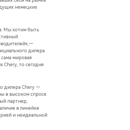
вших себя на рынке
едущих немецких
в. Мы хотим быть
ктивный
зводителей«,—
фициального дилера
и сама мировая
х Chery, то сегодня
о дилера Chery —
ны в высоком спросе
вый партнер,
аличие в линейке
орией и неидеальной