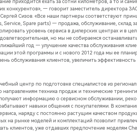
ние приходится ехать за сотни километров, а то и сами
ших конкурентов», — говорит заместитель директора З
ргей Сизов. «Все наши партнеры соответствуют принц
s, Service, Spare parts) — продажа, обслуживание, склад з
лировать уровень сервиса в дилерских центрах и в цел
довлетворительная, но мы не собираемся останавливать
ближайший год — улучшение качества обслуживания кли
зации этой программы и с нового 2012 года мы ее планир
овень обслуживания клиентов, увеличить эффективность
учебный центр по подготовке специалистов из региона
о направлениям техника продаж и технические тренинги
получают информацию о сервисном обслуживании, рек
трабатывают навыки общения с покупателями. В компани
ервиса, наряду с постоянно растущим качеством продук
ых на рынке моделей и комплектаций позволит привле
ать клиентов, уже отдавших предпочтение моделям Che