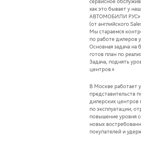
сервисное обслужива
как это бывает у на
АВТОМОБИЛИ РУС» Се
(от английского Sale
Мы стараемся контро
по работе дилеров у
Основная задача на 
готов план по реали
Задача, поднять ур
центров.»
В Москве работает 
представительств п
дилерских центров 
по эксплуатации, о
повышение уровня с
новых востребованн
покупателей и удерж