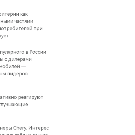
ритерии как
сными частями
потребителей при
ует.
пулярного в России
ты с дилерами
омобилей —
оны лидеров
ративно реагируют
 улучшающие
неры Chery. Интерес