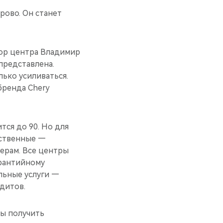
рово. Он станет
ор центра Владимир
представлена.
лько усиливаться.
бренда Chery
тся до 90. Но для
ественные —
ерам. Все центры
арантийному
льные услуги —
дитов.
бы получить