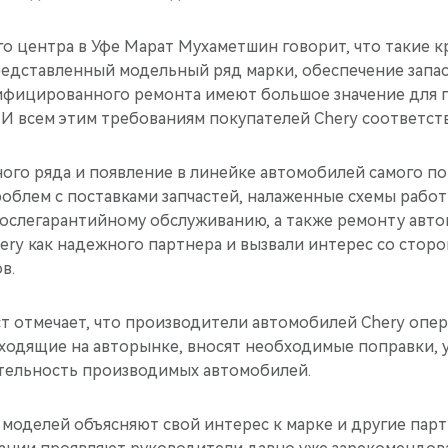
о центра в Уфе Марат Мухаметшин говорит, что такие к
редставленный модельный ряд марки, обеспечение запа
ифицированного ремонта имеют большое значение для 
И всем этим требованиям покупателей Chery соответств
ого ряда и появление в линейке автомобилей самого по
роблем с поставками запчастей, налаженные схемы рабо
послегарантийному обслуживанию, а также ремонту авт
ery как надежного партнера и вызвали интерес со стор
в.
т отмечает, что производители автомобилей Chery опе
сходящие на авторынке, вносят необходимые поправки,
ательность производимых автомобилей.
моделей объясняют свой интерес к марке и другие парт