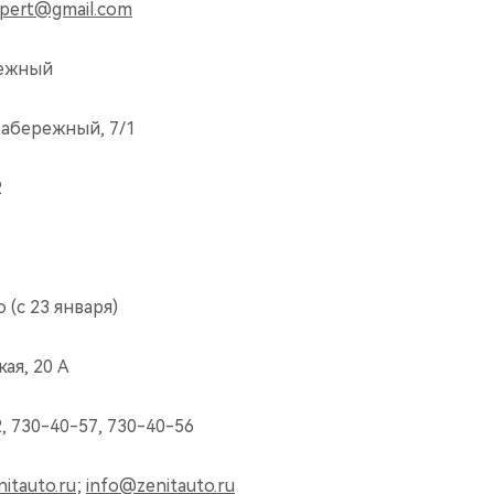
xpert@gmail.com
ежный
Набережный, 7/1
2
(с 23 января)
кая, 20 А
2, 730-40-57, 730-40-56
itauto.ru
;
info@zenitauto.ru