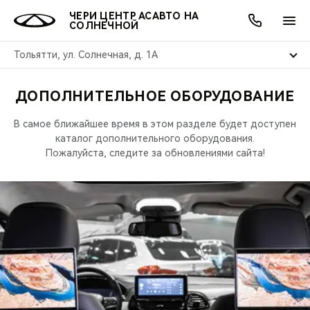
ЧЕРИ ЦЕНТР АСАВТО НА
СОЛНЕЧНОЙ
Тольятти, ул. Солнечная, д. 1А
ДОПОЛНИТЕЛЬНОЕ ОБОРУДОВАНИЕ
ОНЛАЙН СЕРВИСЫ
ПОКУПАТЕЛЯМ
ВЛАДЕЛЬЦАМ
О КОМПАНИИ
МИР CHERY
МОДЕЛИ
АКЦИИ
В самое ближайшее время в этом разделе будет доступен
ВЫБОР И ПОКУПКА
СЕРВИС
АКСЕССУАРЫ
ВЫГОДЫ И АКЦИИ
ВЫБОР И ПОКУПКА
О НАС
каталог дополнительного оборудования.
ВСЕ МОДЕЛИ
Пожалуйста, следите за обновлениями сайта!
КРЕДИТ И СТРАХОВАНИЕ
ЗАПЧАСТИ И АКСЕССУАРЫ
О БРЕНДЕ
КРЕДИТ
МЫ В СОЦСЕТЯХ
КРОССОВЕРЫ
ПОДДЕРЖКА
CHERY В СОЦСЕТЯХ
СЕДАНЫ
CHERY CONNECT
ЛЮДИ CHERY
НОВИНКИ
БЛАГОТВОРИТЕЛЬНОСТЬ