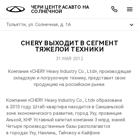
ЧЕРИ ЦЕНТР АСАВТО НА
СОЛНЕЧНОЙ
Тольятти, ул. Солнечная, д. 1А
CHERY ВЫХОДИТ В СЕГМЕНТ
ОНЛАЙН СЕРВИСЫ
ПОКУПАТЕЛЯМ
ВЛАДЕЛЬЦАМ
О КОМПАНИИ
МИР CHERY
МОДЕЛИ
АКЦИИ
ТЯЖЕЛОЙ ТЕХНИКИ
31 МАЯ 2012
ВЫБОР И ПОКУПКА
СЕРВИС
АКСЕССУАРЫ
ВЫГОДЫ И АКЦИИ
ВЫБОР И ПОКУПКА
О НАС
ВСЕ МОДЕЛИ
Компания «CHERY Heavy Industry Co., Ltd», производящая
КРЕДИТ И СТРАХОВАНИЕ
ЗАПЧАСТИ И АКСЕССУАРЫ
О БРЕНДЕ
КРЕДИТ
МЫ В СОЦСЕТЯХ
складскую и погрузочную технику, представит свою
КРОССОВЕРЫ
продукцию на российском рынке.
ПОДДЕРЖКА
CHERY В СОЦСЕТЯХ
СЕДАНЫ
Компания «CHERY Heavy Industry Co., Ltd» образована
в 2010 году. Штаб-квартира находится в Саншаньской
CHERY CONNECT
ЛЮДИ CHERY
зоне экономического развития, город Уху, провинция
НОВИНКИ
Аньхой, КНР. Уставный капитал компании 3 млрд. юаней.
БЛАГОТВОРИТЕЛЬНОСТЬ
Четыре производственные базы располагаются
в городах Уху, Нанлинь, Тайчжоу и Кайфэне.