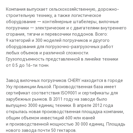
CHERY REMOTE
Компания выпускает сельскохозяйственную, дорожно-
строительную технику, а также логистическое
CHERY И СПОРТ
оборудование — контейнерные штабелеры, вилочные
погрузчики — электрические и с двигателями внутреннего
НАШИ МЕРОПРИЯТИЯ
сгорания, тягачи и перевозчики поддонов. Всего:
9 категорий и 300 моделей погрузчиков и другого
ВИДЕООБЗОРЫ
оборудования для погрузочно-разгрузочных работ
любых объемов и различной сложности.
Грузоподъемность представленной в линейке техники
CHERY ДЛЯ ДЕТЕЙ
от 0.5 до 16-ти тонн.
Завод вилочных погрузчиков CHERY находится в городе
Уху провинции Аньхой. Производственная база имеет
сертификат соответствия ISO9001 и сертификаты для
зарубежных рынков. В 2011 году на заводе было
выпущено 3000 единиц техники. В апреле 2012 года
открылась новая производственная площадка компании,
общим объемом инвестиций 600 млн юаней
и производственной мощностью 30 000 единиц. Площадь
нового завода почти 50 гектаров.