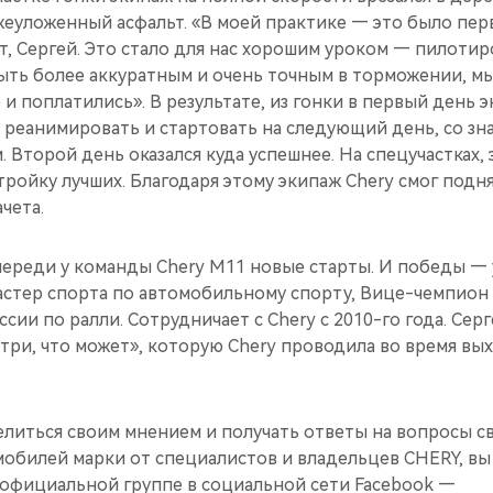
жеуложенный асфальт. «В моей практике — это было пер
, Сергей. Это стало для нас хорошим уроком — пилотир
ть более аккуратным и очень точным в торможении, мы 
о и поплатились». В результате, из гонки в первый день 
 реанимировать и стартовать на следующий день, со з
Второй день оказался куда успешнее. На спецучастках, 
тройку лучших. Благодаря этому экипаж Сhery смог подн
чета.
переди у команды Chery M11 новые старты. И победы — 
астер спорта по автомобильному спорту, Вице-чемпион 
ссии по ралли. Сотрудничает с Chery c 2010-го года. Се
три, что может», которую Chery проводила во время вы
елиться своим мнением и получать ответы на вопросы с
мобилей марки от специалистов и владельцев CHERY, вы
официальной группе в социальной сети Facebook —