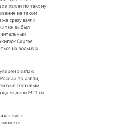
вое ралли по такому
ование на таком
же сразу взяли
экипаж выбыл.
начительным
экипаж Сергея
яться на восьмую
уверен экипаж.
России по ралли,
ргей был тестовым
хода модели М11 на
вязанные с
 сможете,