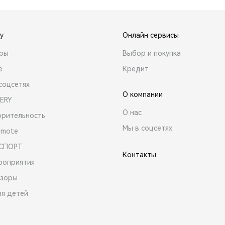
y
Онлайн сервисы
ары
Выбор и покупка
е
Кредит
соцсетях
О компании
ERY
О нас
орительность
Мы в соцсетях
emote
 СПОРТ
Контакты
роприятия
зоры
ля детей