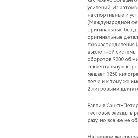
как можно большего
усилений. Из автом
на спортивные и ус
(Международной фед
оригинальные без до
оригинальные детал
газораспределения (
выхлопной системы б
оборотов 9200 об.ми
секвентальную короб
мешает 1250 килогр
легче и к тому же и
2 литровыми двигат
Ралли в Санкт-Пете
тестовые заезды в р
разу, но все же не о
На первом же спецуч