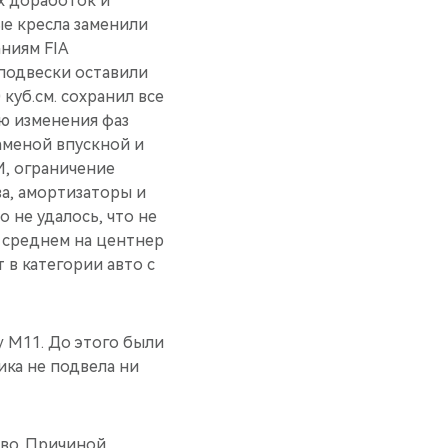
х доработок и
ые кресла заменили
ниям FIA
подвески оставили
куб.см. сохранил все
ю изменения фаз
аменой впускной и
М, ограничение
а, амортизаторы и
 не удалось, что не
 среднем на центнер
 в категории авто с
 M11. До этого были
ика не подвела ни
ево. Причиной