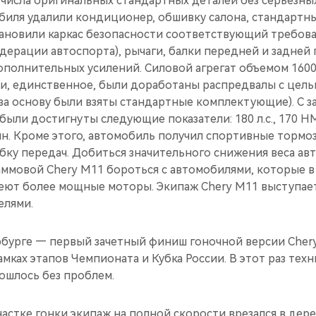
 числа оригинальных стандартных деталей без серьезны
обиля удалили кондиционер, обшивку салона, стандартн
тановили каркас безопасности соответствующий требова
ерации автоспорта), рычаги, балки передней и задней 
полнительных усилений. Силовой агрегат объемом 1600 
и, единственное, были доработаны распредвалы с цель
за основу были взяты стандартные комплектующие). С з
ыли достигнуты следующие показатели: 180 л.с., 170 Н
н. Кроме этого, автомобиль получил спортивные тормоз
ку передач. Добиться значительного снижения веса авто
аммовой Chery M11 бороться с автомобилями, которые в
меют более мощные моторы. Экипаж Chery M11 выступает
елями.
рбурге — первый зачетный финиш гоночной версии Chery
амках этапов Чемпионата и Кубка России. В этот раз техн
бошлось без проблем.
астке гонки экипаж на полной скорости врезался в дер