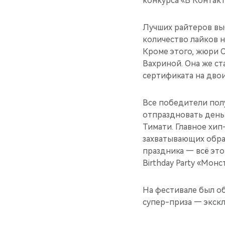
конкурса «В Контакт
Лучших райтеров вы
количество лайков 
Кроме этого, жюри 
Вахриной. Она же ст
сертификата на дво
Все победители пол
отпраздновать день
Тимати. Главное хип
захватывающих образ
праздника — всё это
Birthday Party «Мон
На фестивале был о
супер-приза — экскл