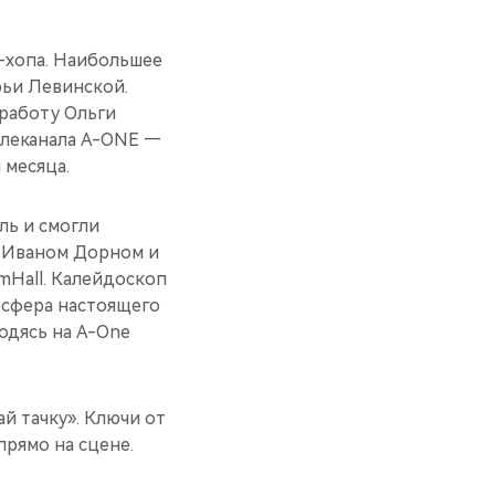
-хопа. Наибольшее
рьи Левинской.
работу Ольги
елеканала A-ONE —
 месяца.
ль и смогли
, Иваном Дорном и
mHall. Калейдоскоп
осфера настоящего
ходясь на A-One
й тачку». Ключи от
прямо на сцене.