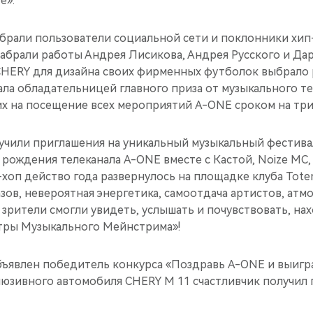
е».
брали пользователи социальной сети и поклонники хип
набрали работы Андрея Лисикова, Андрея Русского и Да
CHERY для дизайна своих фирменных футболок выбрало 
ала обладательницей главного приза от музыкального т
их на посещение всех мероприятий A-ONE сроком на три
учили приглашения на уникальный музыкальный фестива
 рождения телеканала A-ONE вместе с Кастой, Noize MC
-хоп действо года развернулось на площадке клуба Tote
ов, невероятная энергетика, самоотдача артистов, атм
 зрители смогли увидеть, услышать и почувствовать, на
стры Музыкального Мейнстрима»!
бъявлен победитель конкурса «Поздравь A-ONE и выигра
юзивного автомобиля CHERY M 11 счастливчик получил 