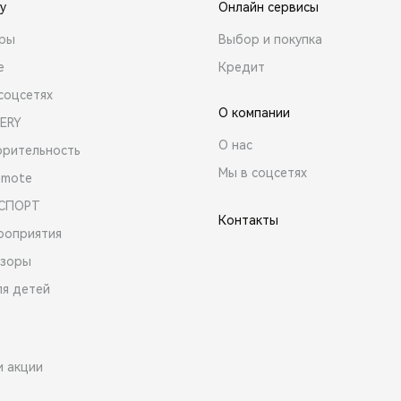
y
Онлайн сервисы
ары
Выбор и покупка
е
Кредит
соцсетях
О компании
ERY
О нас
орительность
Мы в соцсетях
emote
 СПОРТ
Контакты
роприятия
зоры
ля детей
и акции