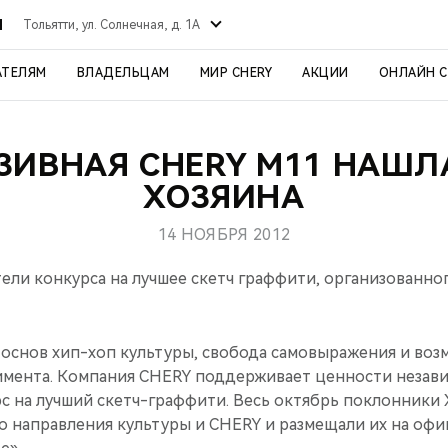
Й
Тольятти, ул. Солнечная, д. 1А
АТЕЛЯМ
ВЛАДЕЛЬЦАМ
МИР CHERY
АКЦИИ
ОНЛАЙН 
ИВНАЯ CHERY М11 НАШЛ
ХОЗЯИНА
14 НОЯБРЯ 2012
ли конкурса на лучшее скетч граффити, организованно
 основ хип-хоп культуры, свобода самовыражения и воз
имента. Компания CHERY поддерживает ценности незави
рс на лучший скетч-граффити. Весь октябрь поклонники
го направления культуры и CHERY и размещали их на оф