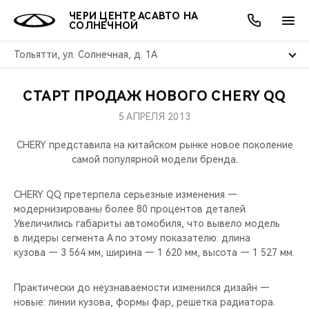
ЧЕРИ ЦЕНТР АСАВТО НА
СОЛНЕЧНОЙ
Тольятти, ул. Солнечная, д. 1А
СТАРТ ПРОДАЖ НОВОГО CHERY QQ
ОНЛАЙН СЕРВИСЫ
ПОКУПАТЕЛЯМ
ВЛАДЕЛЬЦАМ
О КОМПАНИИ
МИР CHERY
МОДЕЛИ
АКЦИИ
5 АПРЕЛЯ 2013
ВЫБОР И ПОКУПКА
СЕРВИС
АКСЕССУАРЫ
ВЫГОДЫ И АКЦИИ
ВЫБОР И ПОКУПКА
О НАС
ВСЕ МОДЕЛИ
CHERY представила на китайском рынке новое поколение
самой популярной модели бренда.
КРЕДИТ И СТРАХОВАНИЕ
ЗАПЧАСТИ И АКСЕССУАРЫ
О БРЕНДЕ
КРЕДИТ
МЫ В СОЦСЕТЯХ
КРОССОВЕРЫ
CHERY QQ претерпела серьезные изменения —
ПОДДЕРЖКА
CHERY В СОЦСЕТЯХ
модернизированы более 80 процентов деталей.
СЕДАНЫ
Увеличились габариты автомобиля, что вывело модель
в лидеры сегмента А по этому показателю: длина
CHERY CONNECT
ЛЮДИ CHERY
кузова — 3 564 мм, ширина — 1 620 мм, высота — 1 527 мм.
НОВИНКИ
БЛАГОТВОРИТЕЛЬНОСТЬ
Практически до неузнаваемости изменился дизайн —
новые: линии кузова, формы фар, решетка радиатора.