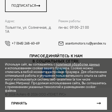
ПОДПИСАТЬСЯ
Адрес:
Режим работы:
Тольятти, ул. Солнечная, д.
пн-вс: 09:00-21:00
1А
+7 (848) 268-60-69
asavtomotors.ru@yandex.ru
ПРИСОЕДИНЯЙТЕСЬ К НАМ
В СОЦИАЛЬНЫХ СЕТЯХ:
Используя сайт, вы соглашаетесь с
политикой обработки данных
и использованием cookies вашего браузера. Cookies можно
отключить в любой момент в настройках браузера. Для обеспечения
оптимальной работы и улучшения пользовательского опыта на сайте
могут использоваться системы веб-аналитики (в том числе
СПЕЦПРЕДЛОЖЕНИЯ
Яндекс.Метрика). Продолжая использование сайта, Вы соглашаетесь
с применением указанных технологий и размещением cookie-
файлов.
© 2026 АсАвто
© 2026 ООО «ТЕНЕТ РУС»
ЗАПИСЬ НА ТЕСТ-ДРАЙВ
ПРАВОВАЯ ИНФОРМАЦИЯ
КОНТАКТЫ
КЛИЕНТСКАЯ ПОДДЕРЖКА
ПРИНЯТЬ
Сделано в ПЕРКС
РАСЧЕТ КРЕДИТА