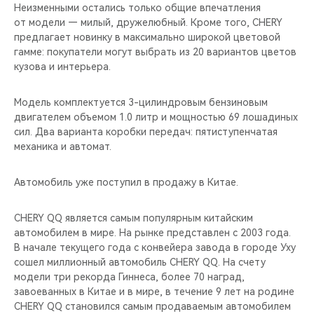
CHERY REMOTE
Неизменными остались только общие впечатления
от модели — милый, дружелюбный. Кроме того, CHERY
предлагает новинку в максимально широкой цветовой
CHERY И СПОРТ
гамме: покупатели могут выбрать из 20 вариантов цветов
кузова и интерьера.
НАШИ МЕРОПРИЯТИЯ
Модель комплектуется 3-цилиндровым бензиновым
ВИДЕООБЗОРЫ
двигателем объемом 1.0 литр и мощностью 69 лошадиных
сил. Два варианта коробки передач: пятиступенчатая
CHERY ДЛЯ ДЕТЕЙ
механика и автомат.
Автомобиль уже поступил в продажу в Китае.
CHERY QQ является самым популярным китайским
автомобилем в мире. На рынке представлен с 2003 года.
В начале текущего года с конвейера завода в городе Уху
сошел миллионный автомобиль CHERY QQ. На счету
модели три рекорда Гиннеса, более 70 наград,
завоеванных в Китае и в мире, в течение 9 лет на родине
CHERY QQ становился самым продаваемым автомобилем