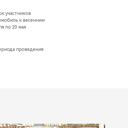
ок участников
томобиль к весенним
я по 20 мая
ериода проведения