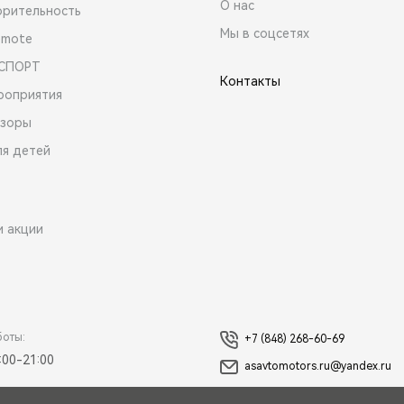
О нас
орительность
Мы в соцсетях
emote
 СПОРТ
Контакты
роприятия
зоры
ля детей
и акции
боты:
+7 (848) 268-60-69
:00-21:00
asavtomotors.ru@yandex.ru