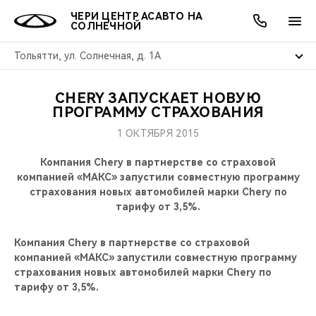
ЧЕРИ ЦЕНТР АСАВТО НА
СОЛНЕЧНОЙ
Тольятти, ул. Солнечная, д. 1А
CHERY ЗАПУСКАЕТ НОВУЮ
ОНЛАЙН СЕРВИСЫ
ПОКУПАТЕЛЯМ
ВЛАДЕЛЬЦАМ
О КОМПАНИИ
МИР CHERY
МОДЕЛИ
АКЦИИ
ПРОГРАММУ СТРАХОВАНИЯ
1 ОКТЯБРЯ 2015
ВЫБОР И ПОКУПКА
СЕРВИС
АКСЕССУАРЫ
ВЫГОДЫ И АКЦИИ
ВЫБОР И ПОКУПКА
О НАС
ВСЕ МОДЕЛИ
Компания Chery в партнерстве со страховой
КРЕДИТ И СТРАХОВАНИЕ
ЗАПЧАСТИ И АКСЕССУАРЫ
О БРЕНДЕ
КРЕДИТ
МЫ В СОЦСЕТЯХ
компанией «МАКС» запустили совместную программу
КРОССОВЕРЫ
страхования новых автомобилей марки Сhery по
тарифу от 3,5%.
ПОДДЕРЖКА
CHERY В СОЦСЕТЯХ
СЕДАНЫ
Компания Chery в партнерстве со страховой
CHERY CONNECT
ЛЮДИ CHERY
компанией «МАКС» запустили совместную программу
НОВИНКИ
страхования новых автомобилей марки Сhery по
БЛАГОТВОРИТЕЛЬНОСТЬ
тарифу от 3,5%.