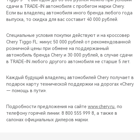
CHERY REMOTE
сдачи в TRADE-IN автомобиля с пробегом марки Chery.
Если вы владелец автомобиля иного бренда любого года
CHERY И СПОРТ
выпуска, то скидка для вас составит 40 000 рублей.
НАШИ МЕРОПРИЯТИЯ
Специальные условия покупки действуют и на кроссовер
Chery Tiggo FL: минус 50 000 рублей от рекомендованной
розничной цены при обмене на поддержанный
ВИДЕООБЗОРЫ
автомобиль бренда Chery и 30 000 рублей, в случае сдачи
в TRADE-IN любого другого автомобиля не старше 5 лет.
CHERY ДЛЯ ДЕТЕЙ
Каждый будущий владелец автомобилей Chery получает в
подарок карту технической поддержки на дорогах «Chery
— помощь в пути».
Подробности предложения на сайте
www.chery.ru
, по
телефону горячей линии: 8 800 555 999 8, а также в
салонах официальных дилеров марки.