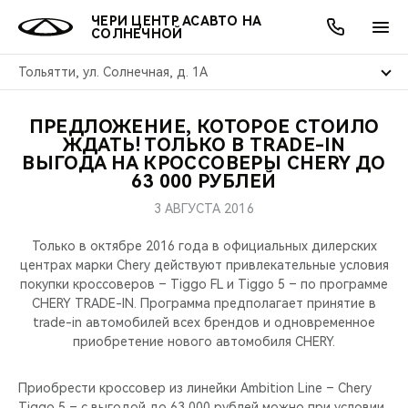
ЧЕРИ ЦЕНТР АСАВТО НА
СОЛНЕЧНОЙ
Тольятти, ул. Солнечная, д. 1А
ПРЕДЛОЖЕНИЕ, КОТОРОЕ СТОИЛО
ОНЛАЙН СЕРВИСЫ
ПОКУПАТЕЛЯМ
ВЛАДЕЛЬЦАМ
О КОМПАНИИ
МИР CHERY
МОДЕЛИ
АКЦИИ
ЖДАТЬ! ТОЛЬКО В TRADE-IN
ВЫГОДА НА КРОССОВЕРЫ CHERY ДО
63 000 РУБЛЕЙ
ВЫБОР И ПОКУПКА
СЕРВИС
АКСЕССУАРЫ
ВЫГОДЫ И АКЦИИ
ВЫБОР И ПОКУПКА
О НАС
ВСЕ МОДЕЛИ
3 АВГУСТА 2016
КРЕДИТ И СТРАХОВАНИЕ
ЗАПЧАСТИ И АКСЕССУАРЫ
О БРЕНДЕ
КРЕДИТ
МЫ В СОЦСЕТЯХ
КРОССОВЕРЫ
Только в октябре 2016 года в официальных дилерских
центрах марки Chery действуют привлекательные условия
ПОДДЕРЖКА
CHERY В СОЦСЕТЯХ
покупки кроссоверов – Tiggo FL и Tiggo 5 – по программе
СЕДАНЫ
CHERY TRADE-IN. Программа предполагает принятие в
CHERY CONNECT
ЛЮДИ CHERY
trade-in автомобилей всех брендов и одновременное
приобретение нового автомобиля CHERY.
НОВИНКИ
БЛАГОТВОРИТЕЛЬНОСТЬ
Приобрести кроссовер из линейки Ambition Line – Chery
Tiggo 5 – c выгодой до 63 000 рублей можно при условии