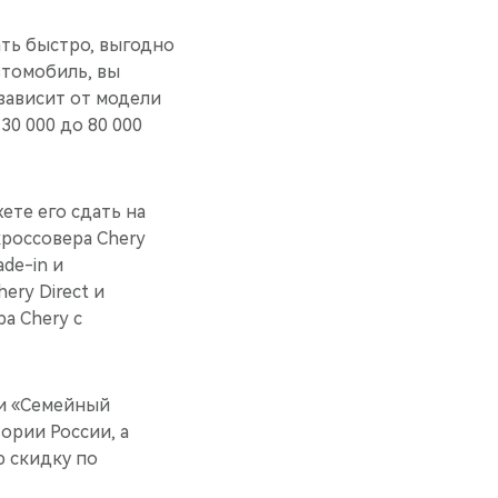
ать быстро, выгодно
втомобиль, вы
зависит от модели
30 000 до 80 000
ете его сдать на
кроссовера Chery
de-in и
ry Direct и
а Chery c
и «Семейный
ории России, а
ю скидку по