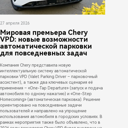
27 апреля 2026
Мировая премьера Chery
VPD: новые возможности
автоматической парковки
для повседневных задач
Компания Chery представила новую
интеллектуальную систему автоматической
парковки VPD (Valet Parking Driver – парковочный
ассистент), а также два ключевых сценария её
применения – «One-Tap Departure» (запуск и подача
автомобиля по одному нажатию) и «One-Step
Homecoming» (автоматическая парковка). Решение
ориентировано на повседневные задачи
пользователей и направлено на упрощение
использования автомобиля в городских условиях. В
рамках мероприятия также было объявлено, что в
2026 году технология Chery VPD будет внедрена на