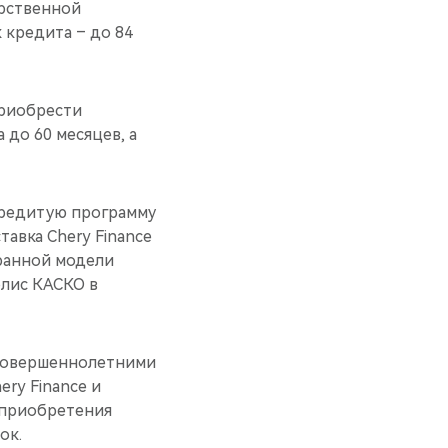
арственной
 кредита – до 84
приобрести
 до 60 месяцев, а
кредитую программу
авка Chery Finance
бранной модели
олис КАСКО в
есовершеннолетними
ry Finance и
я приобретения
ок.