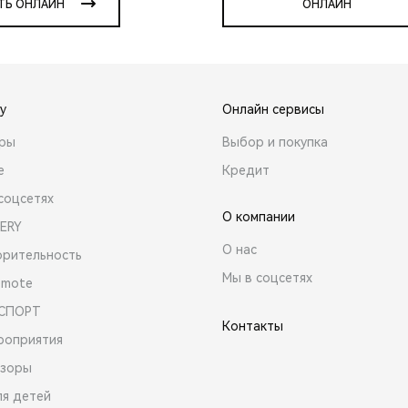
ТЬ ОНЛАЙН
ОНЛАЙН
y
Онлайн сервисы
ары
Выбор и покупка
е
Кредит
соцсетях
О компании
ERY
О нас
орительность
Мы в соцсетях
emote
 СПОРТ
Контакты
роприятия
зоры
ля детей