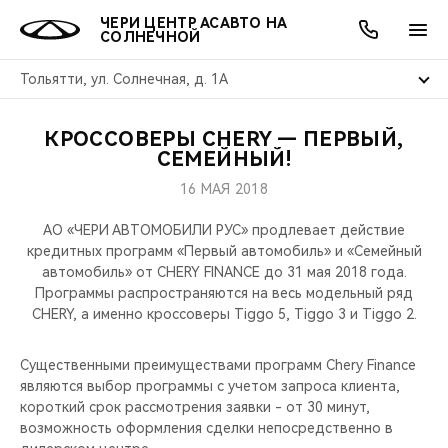
ЧЕРИ ЦЕНТР АСАВТО НА
СОЛНЕЧНОЙ
Тольятти, ул. Солнечная, д. 1А
КРОССОВЕРЫ CHERY — ПЕРВЫЙ,
ОНЛАЙН СЕРВИСЫ
ПОКУПАТЕЛЯМ
ВЛАДЕЛЬЦАМ
О КОМПАНИИ
МИР CHERY
МОДЕЛИ
АКЦИИ
СЕМЕЙНЫЙ!
16 МАЯ 2018
ВЫБОР И ПОКУПКА
СЕРВИС
АКСЕССУАРЫ
ВЫГОДЫ И АКЦИИ
ВЫБОР И ПОКУПКА
О НАС
ВСЕ МОДЕЛИ
АО «ЧЕРИ АВТОМОБИЛИ РУС» продлевает действие
КРЕДИТ И СТРАХОВАНИЕ
ЗАПЧАСТИ И АКСЕССУАРЫ
О БРЕНДЕ
КРЕДИТ
МЫ В СОЦСЕТЯХ
кредитных программ «Первый автомобиль» и «Семейный
КРОССОВЕРЫ
автомобиль» от CHERY FINANCE до 31 мая 2018 года.
Программы распространяются на весь модельный ряд
ПОДДЕРЖКА
CHERY В СОЦСЕТЯХ
CHERY, а именно кроссоверы Tiggo 5, Tiggo 3 и Tiggo 2.
СЕДАНЫ
CHERY CONNECT
ЛЮДИ CHERY
Существенными преимуществами программ Chery Finance
НОВИНКИ
являются выбор программы с учетом запроса клиента,
БЛАГОТВОРИТЕЛЬНОСТЬ
короткий срок рассмотрения заявки - от 30 минут,
возможность оформления сделки непосредственно в