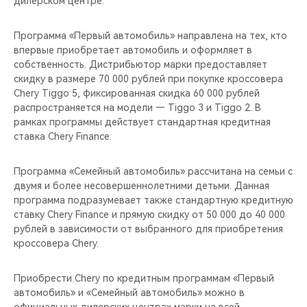
дилерском центре.
CHERY REMOTE
Программа «Первый автомобиль» направлена на тех, кто
CHERY И СПОРТ
впервые приобретает автомобиль и оформляет в
собственность. Дистрибьютор марки предоставляет
НАШИ МЕРОПРИЯТИЯ
скидку в размере 70 000 рублей при покупке кроссовера
Chery Tiggo 5, фиксированная скидка 60 000 рублей
ВИДЕООБЗОРЫ
распространяется на модели — Tiggo 3 и Tiggo 2. В
рамках программы действует стандартная кредитная
ставка Chery Finance.
CHERY ДЛЯ ДЕТЕЙ
Программа «Семейный автомобиль» рассчитана на семьи с
двумя и более несовершеннолетними детьми. Данная
программа подразумевает также стандартную кредитную
ставку Chery Finance и прямую скидку от 50 000 до 40 000
рублей в зависимости от выбранного для приобретения
кроссовера Chery.
Приобрести Chery по кредитным программам «Первый
автомобиль» и «Семейный автомобиль» можно в