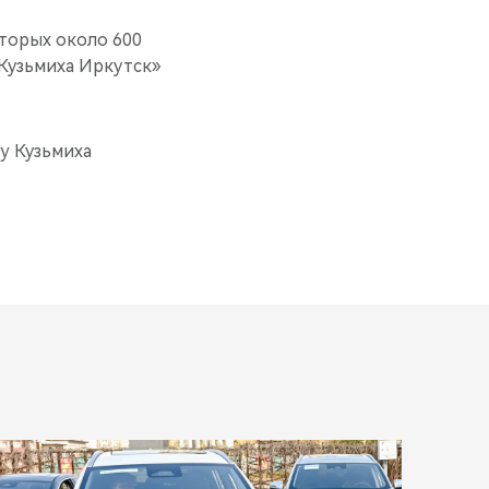
оторых около 600
Кузьмиха Иркутск»
y Кузьмиха