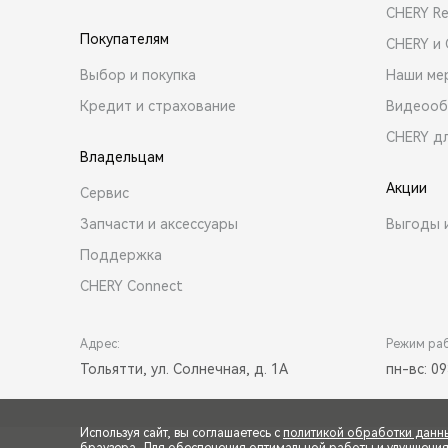
CHERY R
Покупателям
CHERY и
Выбор и покупка
Наши ме
Кредит и страхование
Видеооб
CHERY д
Владельцам
Акции
Сервис
Запчасти и аксессуары
Выгоды 
Поддержка
CHERY Connect
Адрес:
Режим ра
Тольятти, ул. Солнечная, д. 1А
пн-вс: 09
Используя сайт, вы соглашаетесь с
политикой обработки данн
браузера. Для обеспечения оптимальной работы и улучшения п