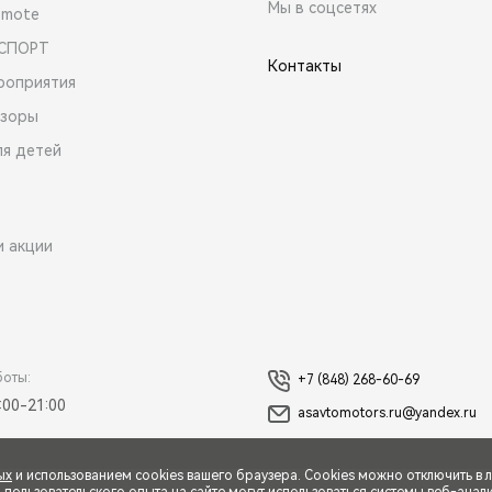
Мы в соцсетях
emote
 СПОРТ
Контакты
роприятия
зоры
ля детей
и акции
боты:
+7 (848) 268-60-69
:00-21:00
asavtomotors.ru@yandex.ru
ых
и использованием cookies вашего браузера. Cookies можно отключить в 
ользовательского опыта на сайте могут использоваться системы веб-аналит