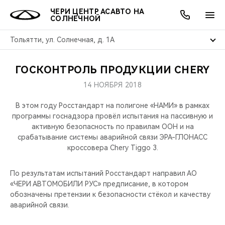
ЧЕРИ ЦЕНТР АСАВТО НА
СОЛНЕЧНОЙ
Тольятти, ул. Солнечная, д. 1А
ГОСКОНТРОЛЬ ПРОДУКЦИИ CHERY
ОНЛАЙН СЕРВИСЫ
ПОКУПАТЕЛЯМ
ВЛАДЕЛЬЦАМ
О КОМПАНИИ
МИР CHERY
МОДЕЛИ
АКЦИИ
14 НОЯБРЯ 2018
ВЫБОР И ПОКУПКА
СЕРВИС
АКСЕССУАРЫ
ВЫГОДЫ И АКЦИИ
ВЫБОР И ПОКУПКА
О НАС
ВСЕ МОДЕЛИ
В этом году Росстандарт на полигоне «НАМИ» в рамках
программы госнадзора провёл испытания на пассивную и
КРЕДИТ И СТРАХОВАНИЕ
ЗАПЧАСТИ И АКСЕССУАРЫ
О БРЕНДЕ
КРЕДИТ
МЫ В СОЦСЕТЯХ
активную безопасность по правилам ООН и на
КРОССОВЕРЫ
срабатывание системы аварийной связи ЭРА-ГЛОНАСС
кроссовера Chery Tiggo 3.
ПОДДЕРЖКА
CHERY В СОЦСЕТЯХ
СЕДАНЫ
По результатам испытаний Росстандарт направил АО
CHERY CONNECT
ЛЮДИ CHERY
«ЧЕРИ АВТОМОБИЛИ РУС» предписание, в котором
НОВИНКИ
обозначены претензии к безопасности стёкол и качеству
БЛАГОТВОРИТЕЛЬНОСТЬ
аварийной связи.