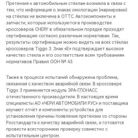
CHERY REMOTE
Претензия к автомобильным стёклам возникла в связи с
тем, что информация о знаках омологации (маркировки)
на стёклах не включена в ОТТС. Автокомпоненты и
CHERY И СПОРТ
запчасти, которые используются в производстве
кроссоверов CHERY в обязательном порядке проходят
НАШИ МЕРОПРИЯТИЯ
сертификацию согласно различным нормативам. Так,
результаты сертификации можно видеть на всех стёклах
ВИДЕООБЗОРЫ
кроссоверов Tiggo 3. Знак «E» подтверждает высокое
качество стекла и его соответствие всем требованиям
нормативов Правил ООН № 43.
CHERY ДЛЯ ДЕТЕЙ
Также в процессе испытаний обнаружена проблема,
связанная с качеством аварийной связи. В кроссовере
Tiggo 3 применяется модуль ЭРА-ГЛОНАСС
отечественного производителя. В настоящее время
специалисты АО «ЧЕРИ АВТОМОБИЛИ РУС» и поставщика
изучают отчёт и компоненты устройства для
установления причины появления претензии со стороны
Росстандарта к качеству аварийной связи, и готовятся
провести всестороннюю проверку совместно с
испытательным центром.