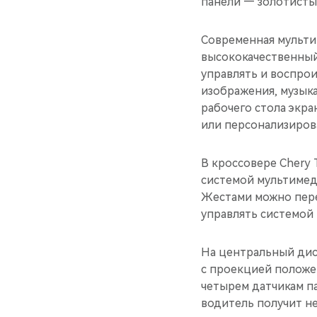
панели — золотисты
Современная мульти
высококачественный 
управлять и воспро
изображения, музык
рабочего стола экр
или персонализирова
В кроссовере Chery 
системой мультимед
Жестами можно пере
управлять системой
На центральный дис
с проекцией положе
четырем датчикам п
водитель получит не