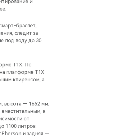
ентирование и
ее.
смарт-браслет,
ния, следит за
е под воду до 30
форме T1X. По
 на платформе T1X
льшим клиренсом, а
, высота — 1662 мм.
и вместительным, в
висимости от
о 1100 литров.
cPherson и задняя —