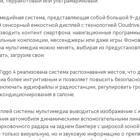
й, терракотовый или ультрамариновый.
медийная система, представляющая собой большой 9-
сенсорный емкостной дисплей с технологией Cloudrive
изводить контент смартфона: навигационные программы
альные композиции, мессенджеры или даже игры. Фоно
ана мультимедиа можно менять, выбирая из предустано
ть, загрузив свои.
Tiggo 4 реализована система распознавания жестов, что 
иа более интуитивным и позволяет повысить безопасно
ключать аудиофайлы и радиостанции, регулировать гро
 кондиционирования в салоне.
плей системы мультимедиа выводиться изображение с к
ния автомобиля динамическими вспомогательными лини
арковочного радара на заднем бампере с широкой зоной
 только визуальную, но и звуковую информацию о препя