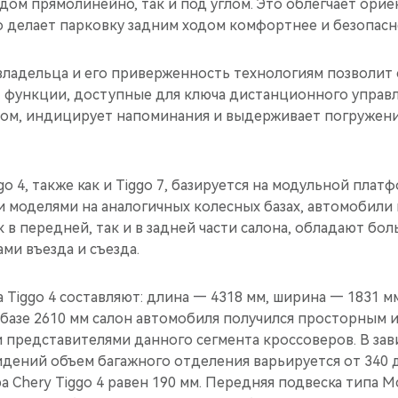
дом прямолинейно, так и под углом. Это облегчает ори
о делает парковку задним ходом комфортнее и безопасн
владельца и его приверженность технологиям позволит 
 функции, доступные для ключа дистанционного управле
сном, индицирует напоминания и выдерживает погружени
go 4, также как и Tiggo 7, базируется на модульной плат
и моделями на аналогичных колесных базах, автомобили
 в передней, так и в задней части салона, обладают бо
ми въезда и съезда.
 Tiggo 4 составляют: длина — 4318 мм, ширина — 1831 мм
базе 2610 мм салон автомобиля получился просторным 
 представителями данного сегмента кроссоверов. В за
дений объем багажного отделения варьируется от 340 д
а Chery Tiggo 4 равен 190 мм. Передняя подвеска типа M