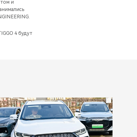
том и
занимались
NGINEERING.
TIGGO 4 будут