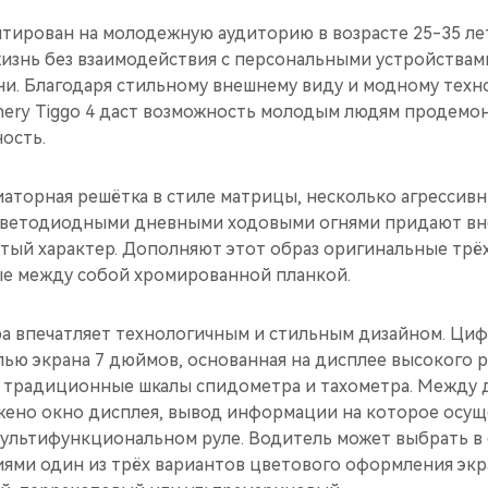
тирован на молодежную аудиторию в возрасте 25-35 лет
жизнь без взаимодействия с персональными устройствам
ни. Благодаря стильному внешнему виду и модному техн
Chery Tiggo 4 даст возможность молодым людям продемо
ость.
аторная решётка в стиле матрицы, несколько агрессив
 светодиодными дневными ходовыми огнями придают в
тый характер. Дополняют этот образ оригинальные трё
е между собой хромированной планкой.
а впечатляет технологичным и стильным дизайном. Циф
ью экрана 7 дюймов, основанная на дисплее высокого 
 традиционные шкалы спидометра и тахометра. Между
ено окно дисплея, вывод информации на которое осущ
ультифункциональном руле. Водитель может выбрать в 
ями один из трёх вариантов цветового оформления эк