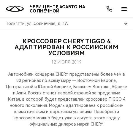
ЧЕРИ ЦЕНТР АСАВТО НА
СОЛНЕЧНОЙ
Тольятти, ул. Солнечная, д. 1А
КРОССОВЕР CHERY TIGGO 4
ОНЛАЙН СЕРВИСЫ
ПОКУПАТЕЛЯМ
ВЛАДЕЛЬЦАМ
О КОМПАНИИ
МИР CHERY
МОДЕЛИ
АКЦИИ
АДАПТИРОВАН К РОССИЙСКИМ
УСЛОВИЯМ
ВЫБОР И ПОКУПКА
СЕРВИС
АКСЕССУАРЫ
ВЫГОДЫ И АКЦИИ
ВЫБОР И ПОКУПКА
О НАС
ВСЕ МОДЕЛИ
12 ИЮЛЯ 2019
КРЕДИТ И СТРАХОВАНИЕ
ЗАПЧАСТИ И АКСЕССУАРЫ
О БРЕНДЕ
КРЕДИТ
МЫ В СОЦСЕТЯХ
Автомобили концерна CHERY представлены более чем в
КРОССОВЕРЫ
80 регионах по всему миру — Восточной Европе,
Центральной и Южной Америке, Ближнем Востоке, Африке
ПОДДЕРЖКА
CHERY В СОЦСЕТЯХ
и Азии. Россия станет первой страной за пределами
СЕДАНЫ
Китая, в которой будет представлен кроссовер TIGGO 4
CHERY CONNECT
ЛЮДИ CHERY
нового поколения. Модель адаптирована к российским
климатическим и дорожным условиям. Приобрести
НОВИНКИ
кроссовер можно будет уже в августе этого года у
БЛАГОТВОРИТЕЛЬНОСТЬ
официальных дилеров марки CHERY.