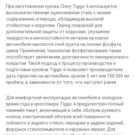
CHERY REMOTE
При изготовлении кузова Chery Tiggo 4 используется
высококачественная оцинкованная сталь с низким
CHERY И СПОРТ
содержанием углерода, обладающая высокой
стойкостью к коррозии. Перед покраской для
НАШИ МЕРОПРИЯТИЯ
дополнительной защиты от коррозии, улучшения
твердости и износостойкости металла на корпус
автомобиля наносится слой грунта на основе фосфата
ВИДЕООБЗОРЫ
цинка. Применение технологии фосфатирования также
способствует увеличению долговечности лакокрасочного
CHERY ДЛЯ ДЕТЕЙ
покрытия. Такой подход к процессу производства и
подготовки кузовов Tiggo 4 позволяет производителю
дать гарантию на автомобиль сроком 5 лет или 150 000 км
пробега, в зависимости от того, что наступит ранее.
Для комфортной эксплуатации автомобиля в холодное
время года в кроссовере Tiggo 4 предусмотрен полный
«зимний» пакет, включающий в себя: обогрев рулевого
колеса, электрический обогрев всей поверхности
лобового и заднего стекол, передних и задних сидений,
форсунок стеклоомывателя и наружных зеркал. Для