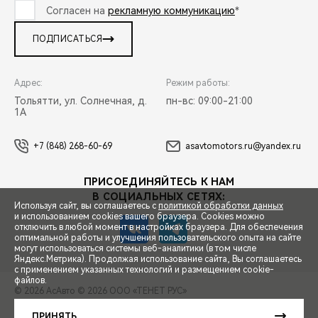
Согласен на
рекламную коммуникацию
*
ПОДПИСАТЬСЯ
Адрес:
Режим работы:
Тольятти, ул. Солнечная, д.
пн-вс: 09:00-21:00
1А
+7 (848) 268-60-69
asavtomotors.ru@yandex.ru
ПРИСОЕДИНЯЙТЕСЬ К НАМ
В СОЦИАЛЬНЫХ СЕТЯХ:
Используя сайт, вы соглашаетесь с
политикой обработки данных
и использованием cookies вашего браузера. Cookies можно
отключить в любой момент в настройках браузера. Для обеспечения
оптимальной работы и улучшения пользовательского опыта на сайте
могут использоваться системы веб-аналитики (в том числе
СПЕЦПРЕДЛОЖЕНИЯ
Яндекс.Метрика). Продолжая использование сайта, Вы соглашаетесь
с применением указанных технологий и размещением cookie-
файлов.
© 2026 АсАвто
© 2026 ООО «ТЕНЕТ РУС»
ЗАПИСЬ НА ТЕСТ-ДРАЙВ
ПРАВОВАЯ ИНФОРМАЦИЯ
КОНТАКТЫ
КЛИЕНТСКАЯ ПОДДЕРЖКА
ПРИНЯТЬ