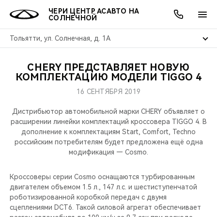
ЧЕРИ ЦЕНТР АСАВТО НА
СОЛНЕЧНОЙ
Тольятти, ул. Солнечная, д. 1А
CHERY ПРЕДСТАВЛЯЕТ НОВУЮ
ОНЛАЙН СЕРВИСЫ
ПОКУПАТЕЛЯМ
ВЛАДЕЛЬЦАМ
О КОМПАНИИ
МИР CHERY
МОДЕЛИ
АКЦИИ
КОМПЛЕКТАЦИЮ МОДЕЛИ TIGGO 4
16 СЕНТЯБРЯ 2019
ВЫБОР И ПОКУПКА
СЕРВИС
АКСЕССУАРЫ
ВЫГОДЫ И АКЦИИ
ВЫБОР И ПОКУПКА
О НАС
ВСЕ МОДЕЛИ
Дистрибьютор автомобильной марки CHERY объявляет о
КРЕДИТ И СТРАХОВАНИЕ
ЗАПЧАСТИ И АКСЕССУАРЫ
О БРЕНДЕ
КРЕДИТ
МЫ В СОЦСЕТЯХ
расширении линейки комплектаций кроссовера TIGGO 4. В
КРОССОВЕРЫ
дополнение к комплектациям Start, Comfort, Techno
российским потребителям будет предложена ещё одна
ПОДДЕРЖКА
CHERY В СОЦСЕТЯХ
модификация — Cosmo.
СЕДАНЫ
CHERY CONNECT
ЛЮДИ CHERY
Кроссоверы серии Cosmo оснащаются турбированным
НОВИНКИ
двигателем объемом 1.5 л., 147 л.с. и шестиступенчатой
БЛАГОТВОРИТЕЛЬНОСТЬ
роботизированной коробкой передач с двумя
сцеплениями DCT6. Такой силовой агрегат обеспечивает