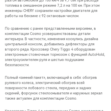
разгон автомобиля до 100 км/ч за 9,7 сек при расходе
CHERY REMOTE
топлива в смешанном режиме 7,2 л на 100 км. При этом
инженеры CHERY сохранили настройки двигателя для
CHERY И СПОРТ
работы на бензине с 92 октановым числом.
НАШИ МЕРОПРИЯТИЯ
По сравнению с ранее представленными версиями, в
комплектации Cosmo усовершенствованы детали
ВИДЕООБЗОРЫ
интерьера. В частности, изменения коснулись дизайна
центральной консоли, добавились дефлекторы для
второго ряда. Кроссовер Chery Tiggo 4 оборудован
CHERY ДЛЯ ДЕТЕЙ
электронным стояночным тормозом с функцией AutoHold,
электроусилителем руля и шестью подушками
безопасности.
Полный «зимний пакет», включающий в себя: обогрев
рулевого колеса, электрический обогрев всей
поверхности лобового стекла, передних и задних
сидений, форсунок стеклоомывателя и наружных зеркал
также актуален для комплектации Cosmo.