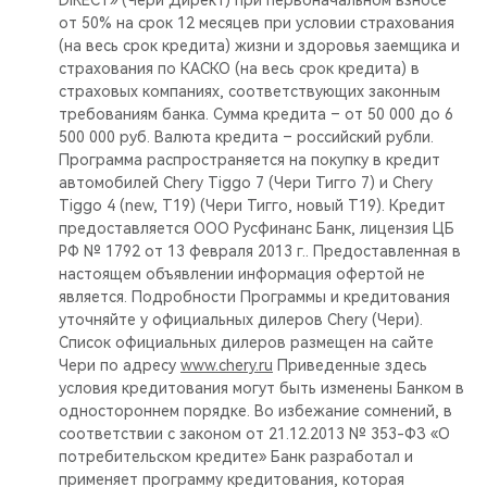
DIRECT» (Чери Директ) при первоначальном взносе
от 50% на срок 12 месяцев при условии страхования
(на весь срок кредита) жизни и здоровья заемщика и
страхования по КАСКО (на весь срок кредита) в
страховых компаниях, соответствующих законным
требованиям банка. Сумма кредита – от 50 000 до 6
500 000 руб. Валюта кредита – российский рубли.
Программа распространяется на покупку в кредит
автомобилей Chery Tiggo 7 (Чери Тигго 7) и Chery
Tiggo 4 (new, T19) (Чери Тигго, новый Т19). Кредит
предоставляется ООО Русфинанс Банк, лицензия ЦБ
РФ № 1792 от 13 февраля 2013 г.. Предоставленная в
настоящем объявлении информация офертой не
является. Подробности Программы и кредитования
уточняйте у официальных дилеров Chery (Чери).
Список официальных дилеров размещен на сайте
Чери по адресу
www.chery.ru
Приведенные здесь
условия кредитования могут быть изменены Банком в
одностороннем порядке. Во избежание сомнений, в
соответствии с законом от 21.12.2013 № 353-ФЗ «О
потребительском кредите» Банк разработал и
применяет программу кредитования, которая