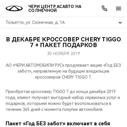
ЧЕРИ ЦЕНТР АСАВТО НА
СОЛНЕЧНОЙ
Тольятти, ул. Солнечная, д. 1А
В ДЕКАБРЕ КРОССОВЕР CHERY TIGGO
ОНЛАЙН СЕРВИСЫ
ПОКУПАТЕЛЯМ
ВЛАДЕЛЬЦАМ
О КОМПАНИИ
МИР CHERY
МОДЕЛИ
АКЦИИ
7 + ПАКЕТ ПОДАРКОВ
30 НОЯБРЯ 2019
ВЫБОР И ПОКУПКА
СЕРВИС
АКСЕССУАРЫ
ВЫГОДЫ И АКЦИИ
ВЫБОР И ПОКУПКА
О НАС
ВСЕ МОДЕЛИ
АО «ЧЕРИ АВТОМОБИЛИ РУС» продлевает акцию «Год БЕЗ
КРЕДИТ И СТРАХОВАНИЕ
ЗАПЧАСТИ И АКСЕССУАРЫ
О БРЕНДЕ
КРЕДИТ
МЫ В СОЦСЕТЯХ
забот», направленную на будущих владельцев
КРОССОВЕРЫ
кроссоверов CHERY TIGGO 7.
ПОДДЕРЖКА
CHERY В СОЦСЕТЯХ
СЕДАНЫ
Приобретая кроссовер TIGGO 7 до конца декабря 2019
года, клиент получает выгодный набор сервисных услуг и
CHERY CONNECT
ЛЮДИ CHERY
подарков, которыми можно будет воспользоваться в
НОВИНКИ
течение 365 дней с момента покупки автомобиля.
БЛАГОТВОРИТЕЛЬНОСТЬ
Пакет «Год БЕЗ забот» включает в себя