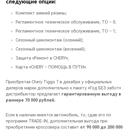
CHERY REMOTE
следующие опции:
Комплект зимней резины;
CHERY И СПОРТ
Регламентное техническое обслуживание, ТО – 0;
НАШИ МЕРОПРИЯТИЯ
Регламентное техническое обслуживание, ТО – 1;
Сезонный шиномонтаж (осенний);
ВИДЕООБЗОРЫ
Сезонный шиномонтаж (весенний);
Защита «Ремонт в CHERY»;
CHERY ДЛЯ ДЕТЕЙ
Карта «CHERY – ПОМОЩЬ В ПУТИ».
Приобретая Chery Tiggo 7 в декабре у официальных
дилеров марки дополнительно к пакету «Год БЕЗ забот»
дистрибьютор предлагает
гарантированную выгоду в
размере 70 000 рублей.
Если в наличии имеется автомобиль, то, сдав его по
программе TRADE-IN, дополнительная выгода при
приобретении кроссовера составит
от 90 000 до 200 000