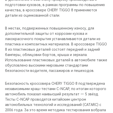
CHERY REMOTE
подготовки кузовов, в рамках программы по повышению
качества, в кроссовере CHERY TIGGO 8 применяются
CHERY И СПОРТ
детали из оцинкованной стали.
НАШИ МЕРОПРИЯТИЯ
В местах, подверженных повышенному износу, для
дополнительной защиты от коррозии кузова и
лакокрасочного покрытия устанавливаются детали из
ВИДЕООБЗОРЫ
пластика и композитных материалов. В кроссовере TIGGO
8 из пластиковых деталей состоят передний и задний
CHERY ДЛЯ ДЕТЕЙ
бамперы, облицовки бортов, крыша и зеркала.
Использование пластиковых деталей в автомобиле также
обусловлено высокими мировыми стандартами
безопасности водителя, пассажиров и пешеходов.
Безопасность кроссовера CHERY TIGGO 8 подтверждена
независимыми краш-тестами C-NCAP, по итогам которого
автомобиль показал наивысший результат — 5 звёзд.
Тесты C-NCAP проводятся китайским центром
автомобильных технологий и исследований (CATARC) с
2006 года. За это время методика тестирования вобрала