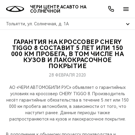
ЧЕРИ ЦЕНТР АСАВТО НА
СОЛНЕЧНОЙ
Тольятти, ул. Солнечная, д. 1А
ГАРАНТИЯ НА КРОССОВЕР CHERY
ОНЛАЙН СЕРВИСЫ
ПОКУПАТЕЛЯМ
ВЛАДЕЛЬЦАМ
О КОМПАНИИ
МИР CHERY
МОДЕЛИ
АКЦИИ
TIGGO 8 СОСТАВИТ 5 ЛЕТ ИЛИ 150
000 КМ ПРОБЕГА, В ТОМ ЧИСЛЕ НА
КУЗОВ И ЛАКОКРАСОЧНОЕ
ВЫБОР И ПОКУПКА
СЕРВИС
АКСЕССУАРЫ
ВЫГОДЫ И АКЦИИ
ВЫБОР И ПОКУПКА
О НАС
ВСЕ МОДЕЛИ
ПОКРЫТИЕ
КРЕДИТ И СТРАХОВАНИЕ
ЗАПЧАСТИ И АКСЕССУАРЫ
О БРЕНДЕ
КРЕДИТ
МЫ В СОЦСЕТЯХ
28 ФЕВРАЛЯ 2020
КРОССОВЕРЫ
АО «ЧЕРИ АВТОМОБИЛИ РУС» объявляет о гарантийных
ПОДДЕРЖКА
CHERY В СОЦСЕТЯХ
условиях на кроссовер CHERY TIGGO 8. Производитель
СЕДАНЫ
несёт гарантийные обязательства в течение 5 лет или 150
CHERY CONNECT
ЛЮДИ CHERY
000 км пробега автомобиля, в зависимости от того, что
наступит ранее. Данные периоды также
НОВИНКИ
распространяются на кузов и лакокрасочное покрытие.
БЛАГОТВОРИТЕЛЬНОСТЬ
В дополнение к обычному процессу производства и