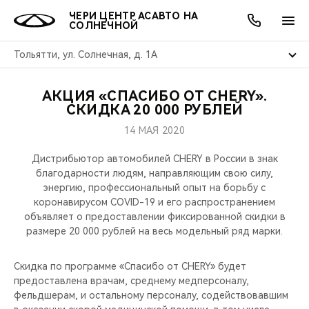
ЧЕРИ ЦЕНТР АСАВТО НА
СОЛНЕЧНОЙ
Тольятти, ул. Солнечная, д. 1А
АКЦИЯ «СПАСИБО ОТ CHERY».
ОНЛАЙН СЕРВИСЫ
ПОКУПАТЕЛЯМ
ВЛАДЕЛЬЦАМ
О КОМПАНИИ
МИР CHERY
МОДЕЛИ
АКЦИИ
СКИДКА 20 000 РУБЛЕЙ
14 МАЯ 2020
ВЫБОР И ПОКУПКА
СЕРВИС
АКСЕССУАРЫ
ВЫГОДЫ И АКЦИИ
ВЫБОР И ПОКУПКА
О НАС
ВСЕ МОДЕЛИ
Дистрибьютор автомобилей CHERY в России в знак
КРЕДИТ И СТРАХОВАНИЕ
ЗАПЧАСТИ И АКСЕССУАРЫ
О БРЕНДЕ
КРЕДИТ
МЫ В СОЦСЕТЯХ
благодарности людям, направляющим свою силу,
КРОССОВЕРЫ
энергию, профессиональный опыт на борьбу с
коронавирусом COVID-19 и его распространением
ПОДДЕРЖКА
CHERY В СОЦСЕТЯХ
объявляет о предоставлении фиксированной скидки в
СЕДАНЫ
размере 20 000 рублей на весь модельный ряд марки.
CHERY CONNECT
ЛЮДИ CHERY
НОВИНКИ
Скидка по программе «Спасибо от CHERY» будет
БЛАГОТВОРИТЕЛЬНОСТЬ
предоставлена врачам, среднему медперсоналу,
фельдшерам, и остальному персоналу, содействовавшим