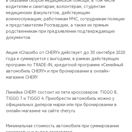
в оказании скорой медицинской помощи, в том числе
CHERY REMOTE
водителям и санитарам; волонтёрам, студентам
медицинских факультетов, действующим
CHERY И СПОРТ
военнослужащим, работникам МЧС, сотрудникам полиции
и представителям Росгвардии, а также их прямым
НАШИ МЕРОПРИЯТИЯ
родственникам при предъявлении подтверждающих
документов.
ВИДЕООБЗОРЫ
Акция «Спасибо от CHERY» действует до 30 сентября 2020
года и суммируется с выгодами, в рамках действующих
CHERY ДЛЯ ДЕТЕЙ
программ по TRADE-IN, кредитной программе «Семейный
автомобиль CHERY» и при бронировании в онлайн-
магазине CHERY.
Линейка CHERY состоит из пяти кроссоверов: TIGGO 8,
TIGGO 7 и TIGGO 4. Приобрести автомобиль можно у
официальных дилеров марки или при бронировании в
онлайн-магазине на сайте chery.ru.
Минимальная стоимость автомобиля при суммировании