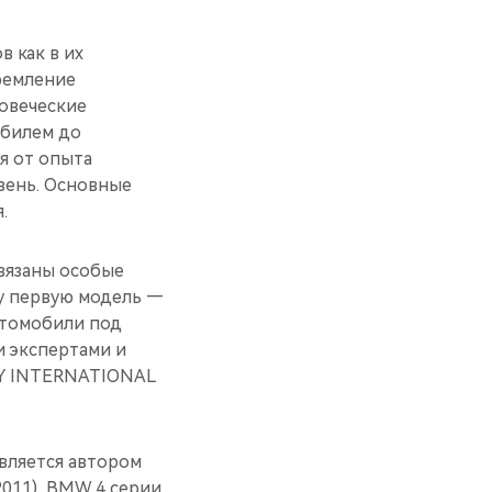
 как в их
ремление
овеческие
обилем до
я от опыта
вень. Основные
.
связаны особые
у первую модель —
втомобили под
 экспертами и
RY INTERNATIONAL
вляется автором
2011), BMW 4 серии