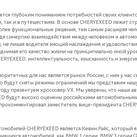
тся глубоким пониманием потребностей своих клиентов
, так и в путешествиях. В основе CHERYEXEED лежит ст
олее функциональные решения, тем самым расширяя чел
дя синергию взаимодействия между человеком и автом
, не лишая водителя эмоций наслаждения и удовольстви
однимая его качество жизни на принципиально иной уро
ERYEXEED: интеллектуальность, изысканность и энергия
оритетных для нас является рынок России, с ним у нас 
ко будут сняты режимы ограничений мы представим наш
году презентуем кроссовер VX. Мы уверены, что наши а
D будут высоко оценены российскими автомобильными
 прокомментировал заместитель вице-президента CHE
томобилей CHERYEXEED является Кевин Райс, который я
нившихся автомобилей, как BMW 1 серии, BMW 3 серии (