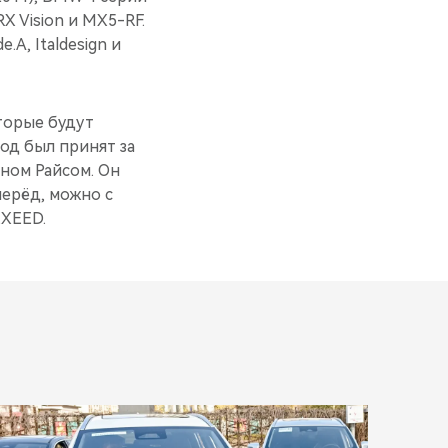
X Vision и MX5-RF.
.A, Italdesign и
торые будут
од был принят за
ном Райсом. Он
перёд, можно с
EXEED.