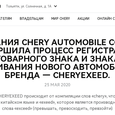
Й
Тольятти, ул. Солнечная, д. 1А
АТЕЛЯМ
ВЛАДЕЛЬЦАМ
МИР CHERY
АКЦИИ
ОНЛАЙН 
ИЯ CHERY AUTOMOBILE CO
РШИЛА ПРОЦЕСС РЕГИСТ
ТОВАРНОГО ЗНАКА И ЗНАК
ВАНИЯ НОВОГО АВТОМО
БРЕНДА — CHERYEXEED.
25 МАЯ 2020
ERYEXEED происходит от компиляции слов «chery», что
 китайском языке и «exeed», которое является производ
слова «exceed» (превышать, превосходить, превзойти).