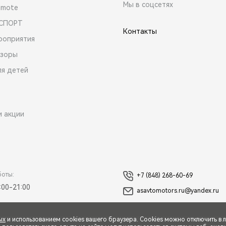
Мы в соцсетях
emote
 СПОРТ
Контакты
роприятия
зоры
ля детей
и акции
боты:
+7 (848) 268-60-69
:00-21:00
asavtomotors.ru@yandex.ru
ых
и использованием cookies вашего браузера. Cookies можно отключить в 