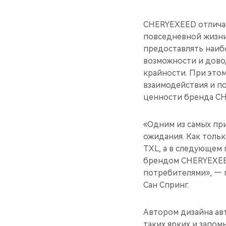
CHERYEXEED отличае
повседневной жизни
предоставлять наиб
возможности и дово
крайности. При этом
взаимодействия и п
ценности бренда CH
«Одним из самых при
ожидания. Как толь
TXL, а в следующем 
брендом CHERYEXEE
потребителями», —
Сан Спринг.
Автором дизайна ав
таких ярких и запом