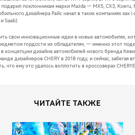
Он подарил поклонникам марки Mazda — MX5, CX3, Koeru, R
ильного дизайнера Райс начал в таких компаниях как I.de
и Saab).
ить свои инновационные идеи в новых автомобилях, ко
редметом гордости их обладателя», — именно этот подх
н в концепции дизайна автомобилей нового бренда Кеви
анде дизайнеров CHERY в 2018 году, и сейчас, забегая в
ь, что ему это удалось воплотить в кроссоверах CHERY
ЧИТАЙТЕ ТАКЖЕ