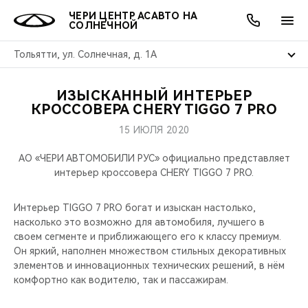
ЧЕРИ ЦЕНТР АСАВТО НА
СОЛНЕЧНОЙ
Тольятти, ул. Солнечная, д. 1А
ИЗЫСКАННЫЙ ИНТЕРЬЕР
ОНЛАЙН СЕРВИСЫ
ПОКУПАТЕЛЯМ
ВЛАДЕЛЬЦАМ
О КОМПАНИИ
МИР CHERY
МОДЕЛИ
АКЦИИ
КРОССОВЕРА CHERY TIGGO 7 PRO
15 ИЮЛЯ 2020
ВЫБОР И ПОКУПКА
СЕРВИС
АКСЕССУАРЫ
ВЫГОДЫ И АКЦИИ
ВЫБОР И ПОКУПКА
О НАС
ВСЕ МОДЕЛИ
АО «ЧЕРИ АВТОМОБИЛИ РУС» официально представляет
КРЕДИТ И СТРАХОВАНИЕ
ЗАПЧАСТИ И АКСЕССУАРЫ
О БРЕНДЕ
КРЕДИТ
МЫ В СОЦСЕТЯХ
интерьер кроссовера CHERY TIGGO 7 PRO.
КРОССОВЕРЫ
ПОДДЕРЖКА
CHERY В СОЦСЕТЯХ
Интерьер TIGGO 7 PRO богат и изыскан настолько,
СЕДАНЫ
насколько это возможно для автомобиля, лучшего в
своем сегменте и приближающего его к классу премиум.
CHERY CONNECT
ЛЮДИ CHERY
Он яркий, наполнен множеством стильных декоративных
НОВИНКИ
элементов и инновационных технических решений, в нём
БЛАГОТВОРИТЕЛЬНОСТЬ
комфортно как водителю, так и пассажирам.