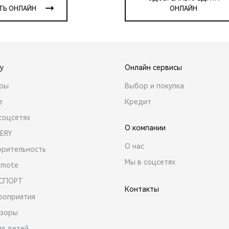
ТЬ ОНЛАЙН
ОНЛАЙН
y
Онлайн сервисы
ары
Выбор и покупка
е
Кредит
соцсетях
О компании
ERY
О нас
орительность
Мы в соцсетях
emote
 СПОРТ
Контакты
роприятия
зоры
ля детей