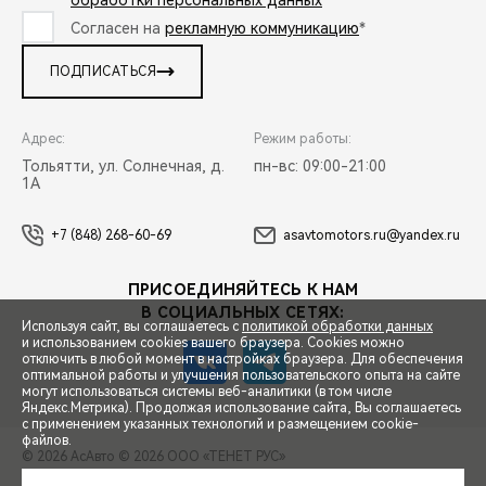
обработки персональных данных
*
Согласен на
рекламную коммуникацию
*
ПОДПИСАТЬСЯ
Адрес:
Режим работы:
Тольятти, ул. Солнечная, д.
пн-вс: 09:00-21:00
1А
+7 (848) 268-60-69
asavtomotors.ru@yandex.ru
ПРИСОЕДИНЯЙТЕСЬ К НАМ
В СОЦИАЛЬНЫХ СЕТЯХ:
Используя сайт, вы соглашаетесь с
политикой обработки данных
и использованием cookies вашего браузера. Cookies можно
отключить в любой момент в настройках браузера. Для обеспечения
оптимальной работы и улучшения пользовательского опыта на сайте
могут использоваться системы веб-аналитики (в том числе
СПЕЦПРЕДЛОЖЕНИЯ
Яндекс.Метрика). Продолжая использование сайта, Вы соглашаетесь
с применением указанных технологий и размещением cookie-
файлов.
© 2026 АсАвто
© 2026 ООО «ТЕНЕТ РУС»
ЗАПИСЬ НА ТЕСТ-ДРАЙВ
ПРАВОВАЯ ИНФОРМАЦИЯ
КОНТАКТЫ
КЛИЕНТСКАЯ ПОДДЕРЖКА