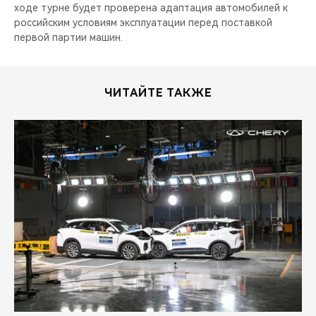
CHERY REMOTE
ходе турне будет проверена адаптация автомобилей к
российским условиям эксплуатации перед поставкой
первой партии машин.
CHERY И СПОРТ
НАШИ МЕРОПРИЯТИЯ
ЧИТАЙТЕ ТАКЖЕ
ВИДЕООБЗОРЫ
CHERY ДЛЯ ДЕТЕЙ