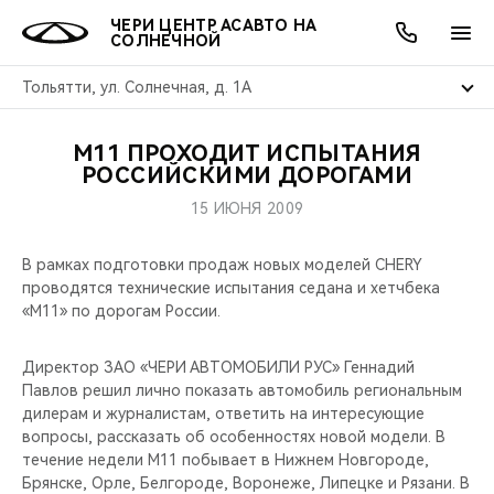
ЧЕРИ ЦЕНТР АСАВТО НА
СОЛНЕЧНОЙ
Тольятти, ул. Солнечная, д. 1А
М11 ПРОХОДИТ ИСПЫТАНИЯ
ОНЛАЙН СЕРВИСЫ
ПОКУПАТЕЛЯМ
ВЛАДЕЛЬЦАМ
О КОМПАНИИ
МИР CHERY
МОДЕЛИ
АКЦИИ
РОССИЙСКИМИ ДОРОГАМИ
15 ИЮНЯ 2009
ВЫБОР И ПОКУПКА
СЕРВИС
АКСЕССУАРЫ
ВЫГОДЫ И АКЦИИ
ВЫБОР И ПОКУПКА
О НАС
ВСЕ МОДЕЛИ
В рамках подготовки продаж новых моделей CHERY
КРЕДИТ И СТРАХОВАНИЕ
ЗАПЧАСТИ И АКСЕССУАРЫ
О БРЕНДЕ
КРЕДИТ
МЫ В СОЦСЕТЯХ
проводятся технические испытания седана и хетчбека
КРОССОВЕРЫ
«М11» по дорогам России.
ПОДДЕРЖКА
CHERY В СОЦСЕТЯХ
СЕДАНЫ
Директор ЗАО «ЧЕРИ АВТОМОБИЛИ РУС» Геннадий
CHERY CONNECT
ЛЮДИ CHERY
Павлов решил лично показать автомобиль региональным
дилерам и журналистам, ответить на интересующие
НОВИНКИ
вопросы, рассказать об особенностях новой модели. В
БЛАГОТВОРИТЕЛЬНОСТЬ
течение недели М11 побывает в Нижнем Новгороде,
Брянске, Орле, Белгороде, Воронеже, Липецке и Рязани. В