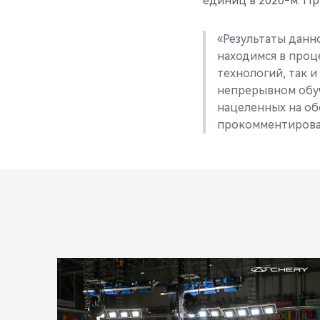
единиц в 2020-м. Пр
«Результаты данн
находимся в проце
технологий, так 
непрерывном обуч
нацеленных на об
прокомментирова