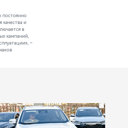
ы постоянно
 качества и
лючается в
ых кампаний,
сплуатации», –
аков.