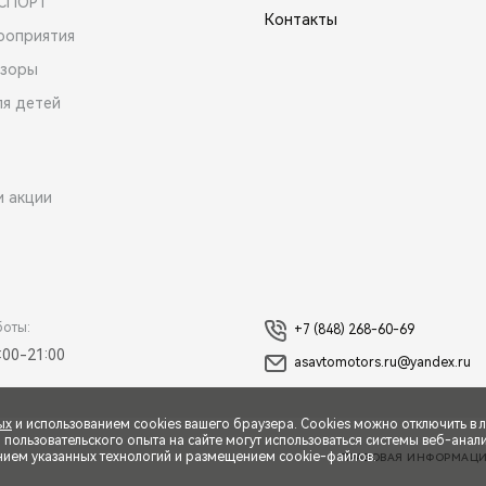
 СПОРТ
Контакты
роприятия
зоры
ля детей
и акции
боты:
+7 (848) 268-60-69
:00-21:00
asavtomotors.ru@yandex.ru
ых
и использованием cookies вашего браузера. Cookies можно отключить в 
ользовательского опыта на сайте могут использоваться системы веб-аналит
нием указанных технологий и размещением cookie-файлов.
ПРАВОВАЯ ИНФОРМАЦ