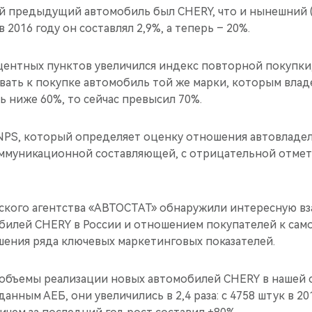
ей предыдущий автомобиль был CHERY, что и нынешний 
 в 2016 году он составлял 2,9%, а теперь – 20%.
оцентных пунктов увеличился индекс повторной покупки
вать к покупке автомобиль той же марки, которым владе
ть ниже 60%, то сейчас превысил 70%.
NPS, который определяет оценку отношения автовладел
оммуникационной составляющей, с отрицательной отметк
ского агентства «АВТОСТАТ» обнаружили интересную вз
билей CHERY в России и отношением покупателей к сам
шения ряда ключевых маркетинговых показателей.
объемы реализации новых автомобилей CHERY в нашей с
данным АЕБ, они увеличились в 2,4 раза: с 4758 штук в 20