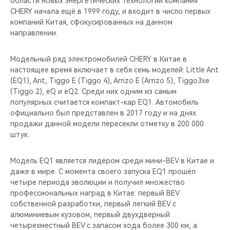
области новых энергетических технологий компания
CHERY REMOTE
CHERY начала ещё в 1999 году, и входит в число первых
компаний Китая, сфокусированных на данном
CHERY И СПОРТ
направлении.
НАШИ МЕРОПРИЯТИЯ
Модельный ряд электромобилей CHERY в Китае в
настоящее время включает в себя семь моделей: Little Ant
ВИДЕООБЗОРЫ
(EQ1), Ant, Tiggo E (Tiggo 4), Arrizo E (Arrizo 5), Tiggo3xe
(Tiggo 2), eQ и eQ2. Среди них одним из самым
популярных считается компакт-кар EQ1. Автомобиль
CHERY ДЛЯ ДЕТЕЙ
официально был представлен в 2017 году и на днях
продажи данной модели пересекли отметку в 200 000
штук.
Модель EQ1 является лидером среди мини-BEV в Китае и
даже в мире. С момента своего запуска EQ1 прошёл
четыре периода эволюции и получил множество
профессиональных наград в Китае: первый BEV
собственной разработки, первый легкий BEV с
алюминиевым кузовом, первый двухдверный
четырехместный BEV с запасом хода более 300 км, а