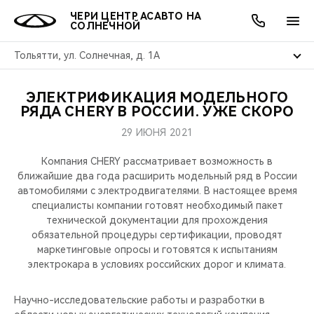
ЧЕРИ ЦЕНТР АСАВТО НА
СОЛНЕЧНОЙ
Тольятти, ул. Солнечная, д. 1А
ЭЛЕКТРИФИКАЦИЯ МОДЕЛЬНОГО
ОНЛАЙН СЕРВИСЫ
ПОКУПАТЕЛЯМ
ВЛАДЕЛЬЦАМ
О КОМПАНИИ
МИР CHERY
МОДЕЛИ
АКЦИИ
РЯДА CHERY В РОССИИ. УЖЕ СКОРО
29 ИЮНЯ 2021
ВЫБОР И ПОКУПКА
СЕРВИС
АКСЕССУАРЫ
ВЫГОДЫ И АКЦИИ
ВЫБОР И ПОКУПКА
О НАС
ВСЕ МОДЕЛИ
Компания CHERY рассматривает возможность в
КРЕДИТ И СТРАХОВАНИЕ
ЗАПЧАСТИ И АКСЕССУАРЫ
О БРЕНДЕ
КРЕДИТ
МЫ В СОЦСЕТЯХ
ближайшие два года расширить модельный ряд в России
КРОССОВЕРЫ
автомобилями с электродвигателями. В настоящее время
специалисты компании готовят необходимый пакет
ПОДДЕРЖКА
CHERY В СОЦСЕТЯХ
технической документации для прохождения
СЕДАНЫ
обязательной процедуры сертификации, проводят
CHERY CONNECT
ЛЮДИ CHERY
маркетинговые опросы и готовятся к испытаниям
электрокара в условиях российских дорог и климата.
НОВИНКИ
БЛАГОТВОРИТЕЛЬНОСТЬ
Научно-исследовательские работы и разработки в