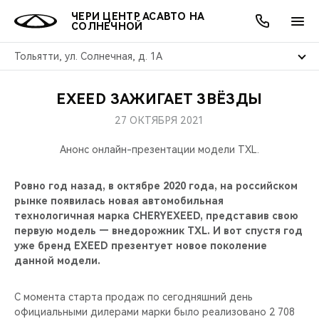
ЧЕРИ ЦЕНТР АСАВТО НА
СОЛНЕЧНОЙ
Тольятти, ул. Солнечная, д. 1А
EXEED ЗАЖИГАЕТ ЗВЁЗДЫ
ОНЛАЙН СЕРВИСЫ
ПОКУПАТЕЛЯМ
ВЛАДЕЛЬЦАМ
О КОМПАНИИ
МИР CHERY
МОДЕЛИ
АКЦИИ
27 ОКТЯБРЯ 2021
ВЫБОР И ПОКУПКА
СЕРВИС
АКСЕССУАРЫ
ВЫГОДЫ И АКЦИИ
ВЫБОР И ПОКУПКА
О НАС
ВСЕ МОДЕЛИ
Анонс онлайн-презентации модели TXL.
КРЕДИТ И СТРАХОВАНИЕ
ЗАПЧАСТИ И АКСЕССУАРЫ
О БРЕНДЕ
КРЕДИТ
МЫ В СОЦСЕТЯХ
Ровно год назад, в октябре 2020 года, на российском
КРОССОВЕРЫ
рынке появилась новая автомобильная
ПОДДЕРЖКА
CHERY В СОЦСЕТЯХ
технологичная марка CHERYEXEED, представив свою
СЕДАНЫ
первую модель — внедорожник TXL. И вот спустя год
уже бренд EXEED презентует новое поколение
CHERY CONNECT
ЛЮДИ CHERY
данной модели.
НОВИНКИ
БЛАГОТВОРИТЕЛЬНОСТЬ
С момента старта продаж по сегодняшний день
официальными дилерами марки было реализовано 2 708