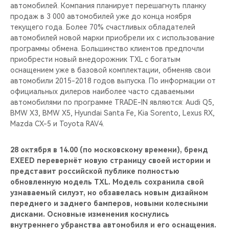
CHERY REMOTE
автомобилей. Компания планирует перешагнуть планку
продаж в 3 000 автомобилей уже до конца ноября
текущего года. Более 70% счастливых обладателей
CHERY И СПОРТ
автомобилей новой марки приобрели их с использование
программы обмена. Большинство клиентов предпочли
НАШИ МЕРОПРИЯТИЯ
приобрести новый внедорожник TXL c богатым
оснащением уже в базовой комплектации, обменяв свои
ВИДЕООБЗОРЫ
автомобили 2015-2018 годов выпуска. По информации от
официальных дилеров наиболее часто сдаваемыми
автомобилями по программе TRADE-IN являются: Audi Q5,
CHERY ДЛЯ ДЕТЕЙ
BMW X3, BMW X5, Hyundai Santa Fe, Kia Sorento, Lexus RX,
Mazda CX-5 и Toyota RAV4.
28 октября в 14.00 (по московскому времени), бренд
EXEED перевернёт новую страницу своей истории и
представит российской публике полностью
обновленную модель TXL. Модель сохранила свой
узнаваемый силуэт, но обзавелась новым дизайном
переднего и заднего бамперов, новыми колесными
дисками. Основные изменения коснулись
внутреннего убранства автомобиля и его оснащения.