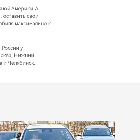
жной Америки. А
, оставить свои
обиля максимально к
 России у
осква, Нижний
а и Челябинск.