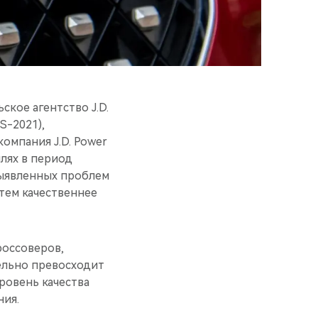
кое агентство J.D.
S-2021),
омпания J.D. Power
лях в период
выявленных проблем
 тем качественнее
россоверов,
тельно превосходит
ровень качества
ия.