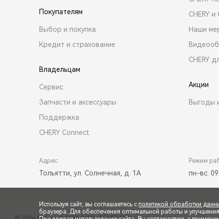
Покупателям
CHERY и
Выбор и покупка
Наши ме
Кредит и страхование
Видеооб
CHERY д
Владельцам
Акции
Сервис
Запчасти и аксессуары
Выгоды 
Поддержка
CHERY Connect
Адрес:
Режим ра
Тольятти, ул. Солнечная, д. 1А
пн-вс: 09
Используя сайт, вы соглашаетесь с
политикой обработки данн
браузера. Для обеспечения оптимальной работы и улучшения п
© 2026 АсАвто
© 2026 ООО «ТЕНЕТ РУС»
Продолжая использование сайта, Вы соглашаетесь с примене