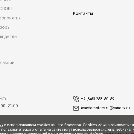
 СПОРТ
Контакты
роприятия
зоры
ля детей
и акции
боты:
+7 (848) 268-60-69
:00-21:00
asavtomotors.ru@yandex.ru
ых
и использованием cookies вашего браузера. Cookies можно отключить в 
ользовательского опыта на сайте могут использоваться системы веб-аналит
нием указанных технологий и размещением cookie-файлов.