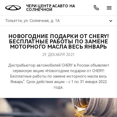
ЧЕРИ ЦЕНТР АСАВТО НА
СОЛНЕЧНОЙ
Тольятти, ул. Солнечная, д. 1А
НОВОГОДНИЕ ПОДАРКИ ОТ CHERY!
ОНЛАЙН СЕРВИСЫ
ПОКУПАТЕЛЯМ
ВЛАДЕЛЬЦАМ
О КОМПАНИИ
МИР CHERY
МОДЕЛИ
АКЦИИ
БЕСПЛАТНЫЕ РАБОТЫ ПО ЗАМЕНЕ
МОТОРНОГО МАСЛА ВЕСЬ ЯНВАРЬ
ВЫБОР И ПОКУПКА
СЕРВИС
АКСЕССУАРЫ
ВЫГОДЫ И АКЦИИ
ВЫБОР И ПОКУПКА
О НАС
ВСЕ МОДЕЛИ
29 ДЕКАБРЯ 2021
КРЕДИТ И СТРАХОВАНИЕ
ЗАПЧАСТИ И АКСЕССУАРЫ
О БРЕНДЕ
КРЕДИТ
МЫ В СОЦСЕТЯХ
Дистрибьютор автомобилей CHERY в России объявляет
КРОССОВЕРЫ
сервисную акцию «Новогодние подарки от CHERY!
Бесплатные работы по замене моторного масла весь
ПОДДЕРЖКА
CHERY В СОЦСЕТЯХ
Январь”. Срок действия акции - с 1 по 31 января 2022
СЕДАНЫ
года.
CHERY CONNECT
ЛЮДИ CHERY
НОВИНКИ
БЛАГОТВОРИТЕЛЬНОСТЬ