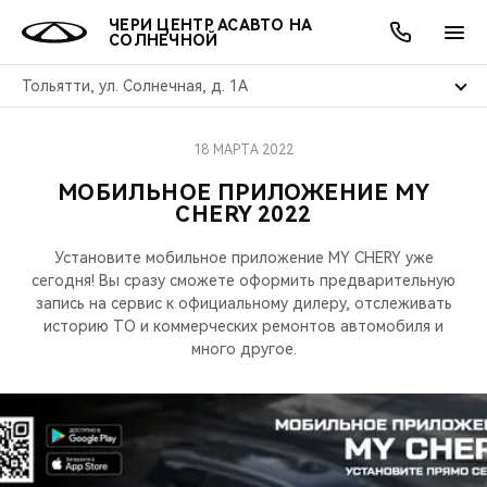
ЧЕРИ ЦЕНТР АСАВТО НА
СОЛНЕЧНОЙ
Тольятти, ул. Солнечная, д. 1А
18 МАРТА 2022
ОНЛАЙН СЕРВИСЫ
ПОКУПАТЕЛЯМ
ВЛАДЕЛЬЦАМ
О КОМПАНИИ
МИР CHERY
МОДЕЛИ
АКЦИИ
МОБИЛЬНОЕ ПРИЛОЖЕНИЕ MY
CHERY 2022
ВЫБОР И ПОКУПКА
СЕРВИС
АКСЕССУАРЫ
ВЫГОДЫ И АКЦИИ
ВЫБОР И ПОКУПКА
О НАС
ВСЕ МОДЕЛИ
Установите мобильное приложение MY CHERY уже
КРЕДИТ И СТРАХОВАНИЕ
ЗАПЧАСТИ И АКСЕССУАРЫ
О БРЕНДЕ
КРЕДИТ
МЫ В СОЦСЕТЯХ
сегодня! Вы сразу сможете оформить предварительную
КРОССОВЕРЫ
запись на сервис к официальному дилеру, отслеживать
ПОДДЕРЖКА
CHERY В СОЦСЕТЯХ
историю ТО и коммерческих ремонтов автомобиля и
много другое.
СЕДАНЫ
CHERY CONNECT
ЛЮДИ CHERY
НОВИНКИ
БЛАГОТВОРИТЕЛЬНОСТЬ