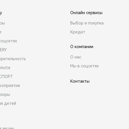
y
Онлайн сервисы
ары
Выбор и покупка
е
Кредит
соцсетях
О компании
ERY
О нас
орительность
Мы в соцсетях
emote
 СПОРТ
Контакты
роприятия
зоры
ля детей
и акции