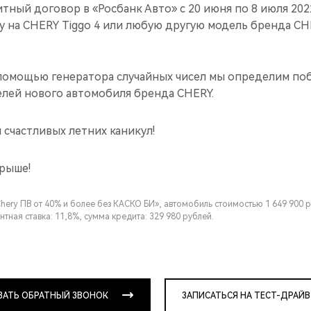
ный договор в «Росбанк Авто» с 20 июня по 8 июля 202
 на CHERY Tiggo 4 или любую другую модель бренда CH
с помощью генератора случайных чисел мы определим по
елей нового автомобиля бренда CHERY.
 счастливых летних каникул!
грыше!
Chery ПВ от 40% и более без КАСКО БИ», автомобиль стоимостью 1 649 900 
нтная ставка: 11,8%, сумма кредита: 329 980 рублей.
ЗАТЬ ОБРАТНЫЙ ЗВОНОК
ЗАПИСАТЬСЯ НА ТЕСТ-ДРАЙВ