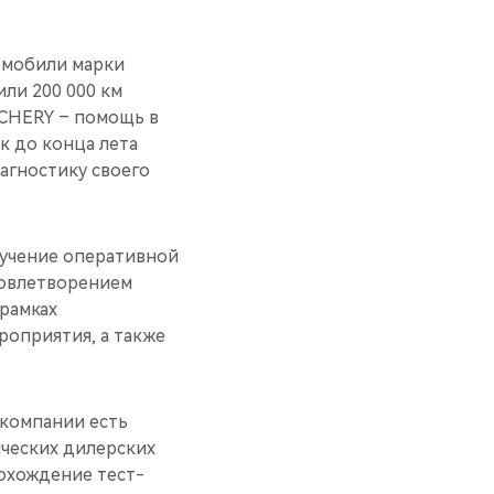
томобили марки
ли 200 000 км
«CHERY – помощь в
к до конца лета
агностику своего
лучение оперативной
довлетворением
рамках
роприятия, а также
 компании есть
ических дилерских
охождение тест-