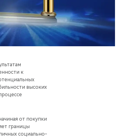
ультатам
енности к
потенциальных
абильности высоких
 процессе
начиная от покупки
яет границы
зличных социально-