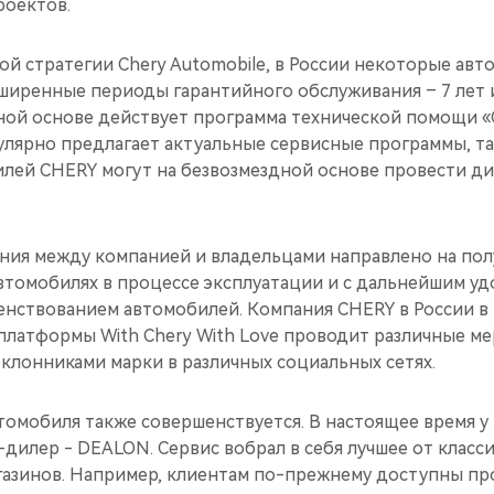
роектов.
ной стратегии Chery Automobile, в России некоторые ав
ширенные периоды гарантийного обслуживания – 7 лет и
нной основе действует программа технической помощи 
улярно предлагает актуальные сервисные программы, та
лей CHERY могут на безвозмездной основе провести ди
ния между компанией и владельцами направлено на по
автомобилях в процессе эксплуатации и с дальнейшим у
енствованием автомобилей. Компания CHERY в России в 
латформы With Chery With Love проводит различные ме
клонниками марки в различных социальных сетях.
томобиля также совершенствуется. В настоящее время у
дилер - DEALON. Сервис вобрал в себя лучшее от класс
агазинов. Например, клиентам по-прежнему доступны пр