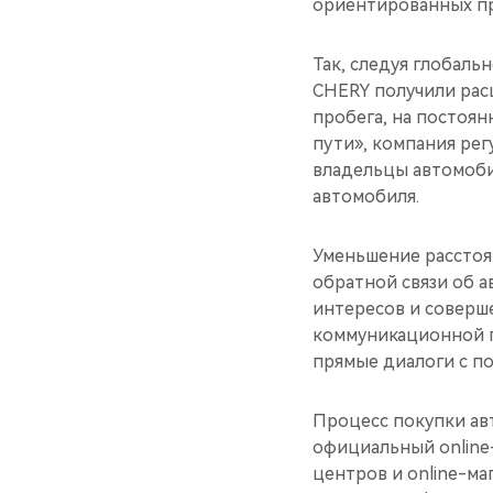
ориентированных п
Так, следуя глобаль
CHERY получили рас
пробега, на постоя
пути», компания рег
владельцы автомоби
автомобиля.
Уменьшение расстоя
обратной связи об 
интересов и соверш
коммуникационной п
прямые диалоги с по
Процесс покупки ав
официальный online-
центров и online-м