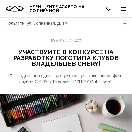
ЧЕРИ ЦЕНТР АСАВТО НА
СОЛНЕЧНОЙ
Тольятти, ул. Солнечная, д. 1А
09 АВГУСТА 2022
ОНЛАЙН СЕРВИСЫ
ПОКУПАТЕЛЯМ
ВЛАДЕЛЬЦАМ
О КОМПАНИИ
МИР CHERY
МОДЕЛИ
АКЦИИ
УЧАСТВУЙТЕ В КОНКУРСЕ НА
РАЗРАБОТКУ ЛОГОТИПА КЛУБОВ
ВЫБОР И ПОКУПКА
СЕРВИС
АКСЕССУАРЫ
ВЫГОДЫ И АКЦИИ
ВЫБОР И ПОКУПКА
О НАС
ВСЕ МОДЕЛИ
ВЛАДЕЛЬЦЕВ CHERY!
КРЕДИТ И СТРАХОВАНИЕ
ЗАПЧАСТИ И АКСЕССУАРЫ
О БРЕНДЕ
КРЕДИТ
МЫ В СОЦСЕТЯХ
С сегодняшнего дня стартует конкурс для членов фан-
КРОССОВЕРЫ
клубов CHERY в Telegram – “CHERY Club Logo”.
ПОДДЕРЖКА
CHERY В СОЦСЕТЯХ
СЕДАНЫ
CHERY CONNECT
ЛЮДИ CHERY
НОВИНКИ
БЛАГОТВОРИТЕЛЬНОСТЬ