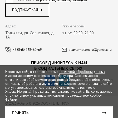
ПОДПИСАТЬСЯ
Адрес:
Режим работы:
Тольятти, ул. Солнечная, д.
пн-вс: 09:00-21:00
1А
+7 (848) 268-60-69
asavtomotors.ru@yandex.ru
ПРИСОЕДИНЯЙТЕСЬ К НАМ
В СОЦИАЛЬНЫХ СЕТЯХ:
Используя сайт, вы соглашаетесь с
политикой обработки данных
и использованием cookies вашего браузера. Cookies можно
отключить в любой момент в настройках браузера. Для обеспечения
оптимальной работы и улучшения пользовательского опыта на сайте
могут использоваться системы веб-аналитики (в том числе
СПЕЦПРЕДЛОЖЕНИЯ
Яндекс.Метрика). Продолжая использование сайта, Вы соглашаетесь
с применением указанных технологий и размещением cookie-
файлов.
© 2026 АсАвто
© 2026 ООО «ТЕНЕТ РУС»
ЗАПИСЬ НА ТЕСТ-ДРАЙВ
ПРАВОВАЯ ИНФОРМАЦИЯ
КОНТАКТЫ
КЛИЕНТСКАЯ ПОДДЕРЖКА
ПРИНЯТЬ
Сделано в ПЕРКС
РАСЧЕТ КРЕДИТА