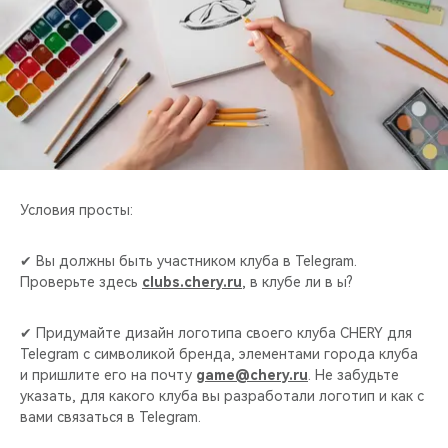
CHERY REMOTE
CHERY И СПОРТ
НАШИ МЕРОПРИЯТИЯ
ВИДЕООБЗОРЫ
CHERY ДЛЯ ДЕТЕЙ
Условия просты:
✔ Вы должны быть участником клуба в Telegram.
Проверьте здесь
clubs.chery.ru
, в клубе ли в ы?
✔ Придумайте дизайн логотипа своего клуба CHERY для
Telegram с символикой бренда, элементами города клуба
и пришлите его на почту
game@chery.ru
. Не забудьте
указать, для какого клуба вы разработали логотип и как с
вами связаться в Telegram.