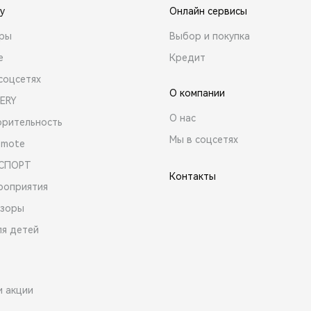
y
Онлайн сервисы
ары
Выбор и покупка
е
Кредит
соцсетях
О компании
ERY
О нас
орительность
Мы в соцсетях
emote
 СПОРТ
Контакты
роприятия
зоры
ля детей
и акции