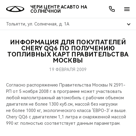
ЧЕРИ ЦЕНТР АСАВТО НА
СОЛНЕЧНОЙ
Тольятти, ул. Солнечная, д. 1А
ИНФОРМАЦИЯ ДЛЯ ПОКУПАТЕЛЕЙ
ОНЛАЙН СЕРВИСЫ
ПОКУПАТЕЛЯМ
ВЛАДЕЛЬЦАМ
О КОМПАНИИ
МИР CHERY
МОДЕЛИ
АКЦИИ
CHERY QQ6 ПО ПОЛУЧЕНИЮ
ТОПЛИВНЫХ КАРТ ПРАВИТЕЛЬСТВА
МОСКВЫ
ВЫБОР И ПОКУПКА
СЕРВИС
АКСЕССУАРЫ
ВЫГОДЫ И АКЦИИ
ВЫБОР И ПОКУПКА
О НАС
ВСЕ МОДЕЛИ
19 ФЕВРАЛЯ 2009
КРЕДИТ И СТРАХОВАНИЕ
ЗАПЧАСТИ И АКСЕССУАРЫ
О БРЕНДЕ
КРЕДИТ
МЫ В СОЦСЕТЯХ
КРОССОВЕРЫ
Согласно распоряжению Правительства Москвы N 2591-
ПОДДЕРЖКА
CHERY В СОЦСЕТЯХ
РП от 5 ноября 2008 г. в программе может участвовать
любой малолитражный автомобиль с рабочим объемом
СЕДАНЫ
двигателя не более 1300 куб.см, массой без нагрузки
CHERY CONNECT
ЛЮДИ CHERY
не более 1000 кг, экологического класса ’ЕВРО-3′ и выше.
НОВИНКИ
Chery QQ6 с двигателем 1,1 литра и снаряженной массой
БЛАГОТВОРИТЕЛЬНОСТЬ
990 кг. полностью соответствует данным параметрам.