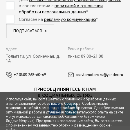
в соответствии с
политикой в отношении
обработки персональных данных
*
Согласен на
рекламную коммуникацию
*
ПОДПИСАТЬСЯ
Адрес:
Режим работы:
Тольятти, ул. Солнечная, д.
пн-вс: 09:00-21:00
1А
+7 (848) 268-60-69
asavtomotors.ru@yandex.ru
ПРИСОЕДИНЯЙТЕСЬ К НАМ
В СОЦИАЛЬНЫХ СЕТЯХ:
Используя сайт, вы соглашаетесь с
политикой обработки данных
и использованием cookies вашего браузера. Cookies можно
отключить в любой момент в настройках браузера. Для обеспечения
оптимальной работы и улучшения пользовательского опыта на сайте
могут использоваться системы веб-аналитики (в том числе
СПЕЦПРЕДЛОЖЕНИЯ
Яндекс.Метрика). Продолжая использование сайта, Вы соглашаетесь
с применением указанных технологий и размещением cookie-
файлов.