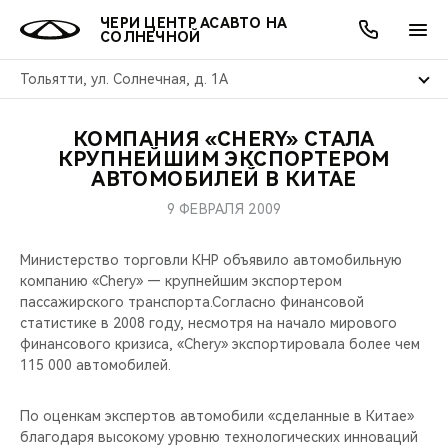
ЧЕРИ ЦЕНТР АСАВТО НА
СОЛНЕЧНОЙ
Тольятти, ул. Солнечная, д. 1А
КОМПАНИЯ «CHERY» СТАЛА
ОНЛАЙН СЕРВИСЫ
ПОКУПАТЕЛЯМ
ВЛАДЕЛЬЦАМ
О КОМПАНИИ
МИР CHERY
МОДЕЛИ
АКЦИИ
КРУПНЕЙШИМ ЭКСПОРТЕРОМ
АВТОМОБИЛЕЙ В КИТАЕ
ВЫБОР И ПОКУПКА
СЕРВИС
АКСЕССУАРЫ
ВЫГОДЫ И АКЦИИ
ВЫБОР И ПОКУПКА
О НАС
ВСЕ МОДЕЛИ
9 ФЕВРАЛЯ 2009
КРЕДИТ И СТРАХОВАНИЕ
ЗАПЧАСТИ И АКСЕССУАРЫ
О БРЕНДЕ
КРЕДИТ
МЫ В СОЦСЕТЯХ
Министерство торговли КНР объявило автомобильную
КРОССОВЕРЫ
компанию «Chery» — крупнейшим экспортером
ПОДДЕРЖКА
CHERY В СОЦСЕТЯХ
пассажирского транспорта.Согласно финансовой
СЕДАНЫ
статистике в 2008 году, несмотря на начало мирового
финансового кризиса, «Chery» экспортировала более чем
CHERY CONNECT
ЛЮДИ CHERY
115 000 автомобилей.
НОВИНКИ
БЛАГОТВОРИТЕЛЬНОСТЬ
По оценкам экспертов автомобили «сделанные в Китае»
благодаря высокому уровню технологических инноваций