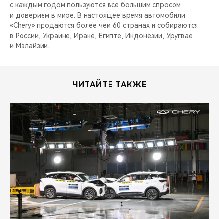
CHERY REMOTE
с каждым годом пользуются все большим спросом
и доверием в мире. В настоящее время автомобили
«Chery» продаются более чем 60 странах и собираются
CHERY И СПОРТ
в России, Украине, Иране, Египте, Индонезии, Уругвае
и Малайзии.
НАШИ МЕРОПРИЯТИЯ
ВИДЕООБЗОРЫ
ЧИТАЙТЕ ТАКЖЕ
CHERY ДЛЯ ДЕТЕЙ