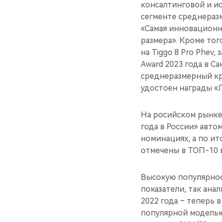
консалтинговой и ис
сегменте среднераз
«Самая инновационн
размера». Кроме тог
на Tiggo 8 Pro Phev
Award 2023 года в С
среднеразмерный кр
удостоен награды «Л
На росийском рынке
года в России» авто
номинациях, а по ит
отмечены в ТОП-10 в
Высокую популярнос
показатели, так ана
2022 года – теперь 
популярной моделью