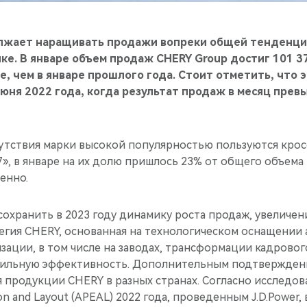
лжает наращивать продажи вопреки общей тенденци
е. В январе объем продаж CHERY Group достиг 101 3
е, чем в январе прошлого года. Стоит отметить, что 
июня 2022 года, когда результат продаж в месяц прев
сутствия марки высокой популярностью пользуются кро
7», в январе на их долю пришлось 23% от общего объема 
енно.
охранить в 2023 году динамику роста продаж, увеличен
тегия CHERY, основанная на технологическом оснащении
ации, в том числе на заводах, трансформации кадрового
ильную эффективность. Дополнительным подтверждени
 продукции CHERY в разных странах. Согласно исследо
ion and Layout (APEAL) 2022 года, проведенным J.D.Power