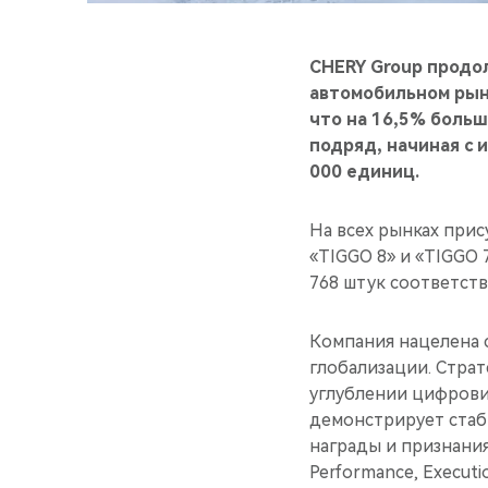
CHERY
Group продо
автомобильном рынк
что на 16,5% больш
подряд, начиная с 
000 единиц.
На всех рынках при
«TIGGO 8» и «TIGGO 
768 штук соответств
Компания нацелена с
глобализации. Стра
углублении цифровиз
демонстрирует стаб
награды и признания
Performance, Execut