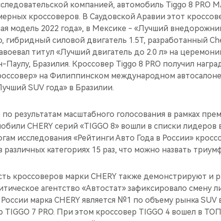
следовательской компанией, автомобиль Tiggo 8 PRO MA
мерных кроссоверов. В Саудовской Аравии этот кроссов
ая модель 2022 года», в Мексике - «Лучший внедорожни
о, гибридный силовой двигатель 1.5T, разработанный Ch
, завоевал титул «Лучший двигатель до 2.0 л» на церемон
ан-Паулу, Бразилия. Кроссовер Tiggo 8 PRO получил нагр
оссовер» на Филиппинском международном автосалоне 
учший SUV года» в Бразилии.
 по результатам масштабного голосования в рамках пре
мобили CHERY серий «TIGGO 8» вошли в списки лидеров 
огам исследования «Рейтинги Авто Года в России» крос
 различных категориях 15 раз, что можно назвать триум
ть кроссоверов марки CHERY также демонстрируют и 
литическое агентство «Автостат» зафиксировало смену л
в России марка CHERY является №1 по объему рынка SUV в
 TIGGO 7 PRO. При этом кроссовер TIGGO 4 вошел в ТОП