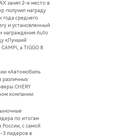
X занял 2-е место в
ер получил награду
к года среднего
ery и установленный
ии награждения Auto
аду «Лучший
CAMPI, а TIGGO 8
мии «Автомобиль
в различных
соверы CHERY
фом компании.
рыночные
идера по итогам
 России, с самой
-3 лидеров в