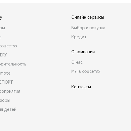
y
Онлайн сервисы
ары
Выбор и покупка
е
Кредит
соцсетях
О компании
ERY
О нас
орительность
Мы в соцсетях
emote
 СПОРТ
Контакты
роприятия
зоры
ля детей