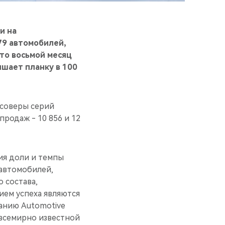
и на
79 автомобилей,
это восьмой месяц
ышает планку в 100
ссоверы серий
продаж - 10 856 и 12
ия доли и темпы
 автомобилей,
 состава,
ем успеха являются
ванию Automotive
, всемирно известной