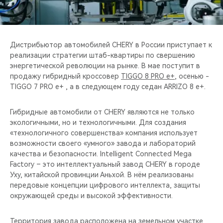
CHERY REMOTE
CHERY И СПОРТ
Дистрибьютор автомобилей CHERY в России приступает к
НАШИ МЕРОПРИЯТИЯ
реализации стратегии штаб-квартиры по свершению
энергетической революции на рынке. В мае поступит в
продажу гибридный кроссовер
TIGGO 8 PRO e+
, осенью -
ВИДЕООБЗОРЫ
TIGGO 7 PRO e+ , а в следующем году седан ARRIZO 8 e+.
CHERY ДЛЯ ДЕТЕЙ
Гибридные автомобили от CHERY являются не только
экологичными, но и технологичными. Для создания
«технологичного совершенства» компания использует
возможности своего «умного» завода и лабораторий
качества и безопасности. Intelligent Connected Mega
Factory – это интеллектуальный завод CHERY в городе
Уху, китайской провинции Аньхой. В нём реализованы
передовые концепции цифрового интеллекта, защиты
окружающей среды и высокой эффективности.
Территория завода расположена на земельном участке