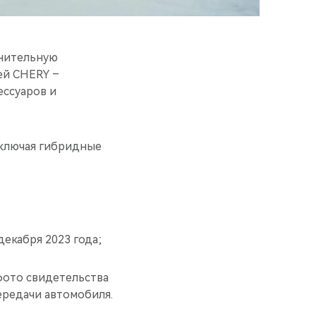
лнительную
ей CHERY –
ессуаров и
включая гибридные
екабря 2023 года;
 фото свидетельства
ередачи автомобиля.