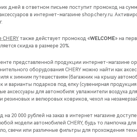
чих дней в ответном письме поступит промокод на сумму
аксессуаров в интернет-магазине shop.chery.ru. Активи
г.
е CHERY
также действует промокод «
WELCOME
» на перв
яется скидка в размере 20%.
енте представленной продукции интернет-магазине о
лнительного оборудования CHERY можно найти как аксес
иля к зимним путешествиям (багажник на крышу автомоб
ак и варианты подарков под елку (сувенирная продукци
е аксессуары для автомобиля: увлажнители воздуха для
 резиновых и велюровых ковриков, чехол на незамерзай
д на 20 000 рублей на заказ в интернет магазине доступ
 любой модели автомобилей CHERY, будь то лампочка дл
сло, свечи или различные фильтры для прохождения тех