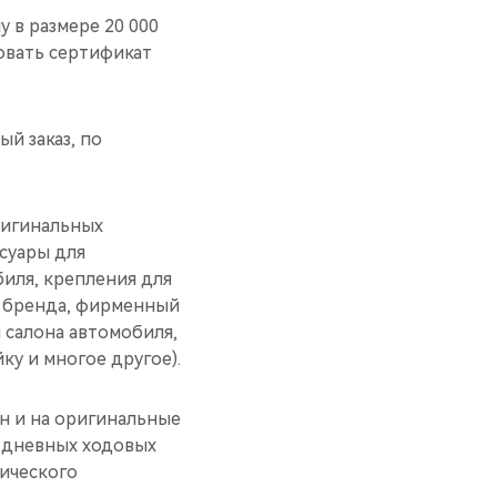
 в размере 20 000
ровать сертификат
ый заказ, по
ригинальных
суары для
иля, крепления для
я бренда, фирменный
 салона автомобиля,
ку и многое другое).
ен и на оригинальные
я дневных ходовых
нического