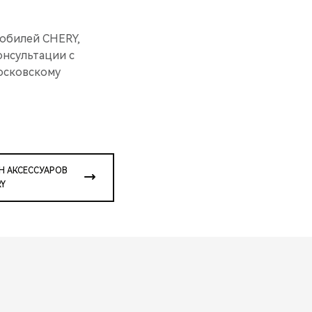
обилей CHERY,
нсультации с
осковскому
Н АКСЕССУАРОВ
Y