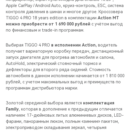
Apple CarPlay / Android Auto, круиз-контроль, ESС, система
контроля давления в шинах и многое другое. Кроссовера
TIGGO 4 PRO 18 years edition в комплектации
Action MT
можно приобрести от 1 690 000 рублей
с учётом выгод
по финансовым и trade-in программам.
Выбирая TIGGO 4 PRO
в исполнении Action,
водитель
получает вариаторную коробку передач, дистанционный
запуск двигателя для прогрева автомобиля и салона,
AutoHold, электрический стояночный тормоз и
дефлекторы для второго ряда сидений. Стоимость
автомобиля в данном исполнении начинается от 1 810 000
рублей, с учетом максимальных выгод и преимуществ по
программам дистрибьютора марки.
Золотой серединой выбора является
комплектация
Family
, которая в дополнение к предыдущим отличается
наличием: 17-дюймовых литых алюминиевых дисков, LED-
фарами, панорамным люком, полным «зимним» пакетом,
электроприводом складывания зеркал, четырьмя