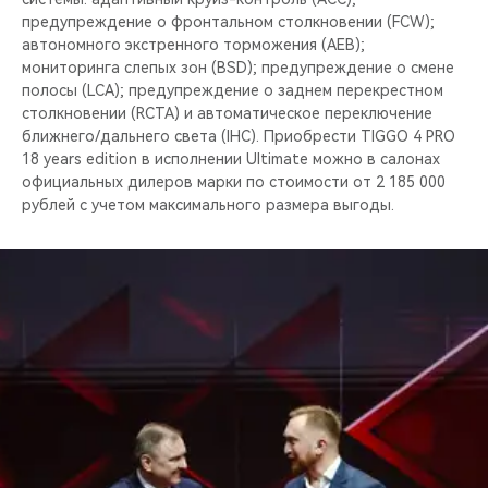
предупреждение о фронтальном столкновении (FCW);
автономного экстренного торможения (AEB);
мониторинга слепых зон (BSD); предупреждение о смене
полосы (LCA); предупреждение о заднем перекрестном
столкновении (RCTA) и автоматическое переключение
ближнего/дальнего света (IHC). Приобрести TIGGO 4 PRO
18 years edition в исполнении Ultimate можно в салонах
официальных дилеров марки по стоимости от 2 185 000
рублей c учетом максимального размера выгоды.