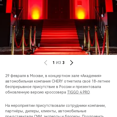
CHERY REMOTE
CHERY И СПОРТ
НАШИ МЕРОПРИЯТИЯ
ВИДЕООБЗОРЫ
CHERY ДЛЯ ДЕТЕЙ
1
ИЗ
3
29 февраля в Москве, в концертном зале «Академия»
автомобильная компания CHERY отметила своё 18-летнее
беспрерывное присутствие в России и презентовала
обновленную версию кроссовера
TIGGO 4 PRO
.
На мероприятии присутствовали сотрудники компании,
партнёры, дилеры, клиенты, автомобильные
представители СМИ, эксперты и блогеры. Поздравить