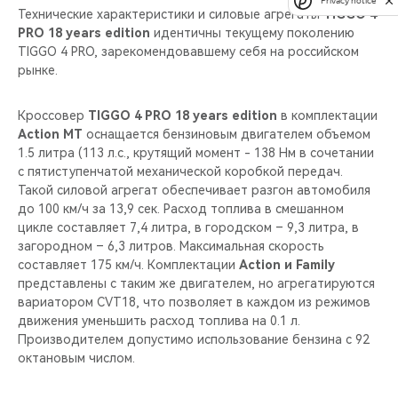
Privacy notice
Технические характеристики и силовые агрегаты
TIGGO 4
PRO 18 years edition
идентичны текущему поколению
TIGGO 4 PRO, зарекомендовавшему себя на российском
рынке.
Кроссовер
TIGGO 4 PRO 18 years edition
в комплектации
Action MT
оснащается бензиновым двигателем объемом
1.5 литра (113 л.c., крутящий момент - 138 Нм в сочетании
с пятиступенчатой механической коробкой передач.
Такой силовой агрегат обеспечивает разгон автомобиля
до 100 км/ч за 13,9 сек. Расход топлива в смешанном
цикле составляет 7,4 литра, в городском – 9,3 литра, в
загородном – 6,3 литров. Максимальная скорость
составляет 175 км/ч. Комплектации
Action и Family
представлены с таким же двигателем, но агрегатируются
вариатором CVT18, что позволяет в каждом из режимов
движения уменьшить расход топлива на 0.1 л.
Производителем допустимо использование бензина с 92
октановым числом.