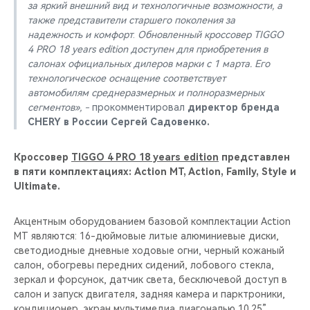
за яркий внешний вид и технологичные возможности, а
также представители старшего поколения за
надежность и комфорт
.
Обновленный кроссовер
TIGGO
4 PRO 18 years edition доступен для приобретения в
салонах официальных дилеров марки с 1 марта. Его
технологическое оснащение соответствует
автомобилям среднеразмерных и полноразмерных
сегментов», -
прокомментировал
директор бренда
CHERY в России Сергей Садовенко.
Кроссовер
TIGGO 4 PRO 18 years edition
представлен
в пяти комплектациях: Action MT, Action, Family, Style и
Ultimate.
Акцентным оборудованием базовой комплектации Action
MT являются: 16-дюймовые литые алюминиевые диски,
светодиодные дневные ходовые огни, черный кожаный
салон, обогревы передних сидений, лобового стекла,
зеркал и форсунок, датчик света, бесключевой доступ в
салон и запуск двигателя, задняя камера и парктроники,
кондиционер, экран мультимедиа диагональю 10.25”,