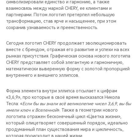
символизировали единство и гармонию, а также
взаимосвязь между маркой CHERY, ее клиентами и
партнерами. Потом логотип претерпел небольшую
трансформацию, став ярче и насыщеннее, при этом
сохранив узнаваемость и преемственность.
Сегодня логотип CHERY продолжает эволюционировать
вместе с брендом, отражая его развитие и успехи на всех
рынках присутствия. Графическая основа нового логотипа
CHERY представляет собой элегантную и гармоничную,
математически выверенную форму с золотой пропорцией
внутреннего и внешнего эллипсов.
Форма элемента внутри эллипса отсылает к цифрам
«3,6,9», про которые в своё время высказался Никола
Тесла: «
Если бы вы знали всё великолепие чисел 3,6,9, вы бы
имели ключ к Вселенной
». Также в геометрии нового
логотипа отражен бесконечный цикл «Цветка жизни»,
который олицетворяет совершенный порядок, идеально
продуманный план существования мира и цикличность,
которая происходит в нашей жизни.