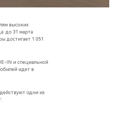
лям высоких
: до 31 марта
ы достигает 1 051
DE-IN и специальной
мобилей идет в
 действуют одни из
: