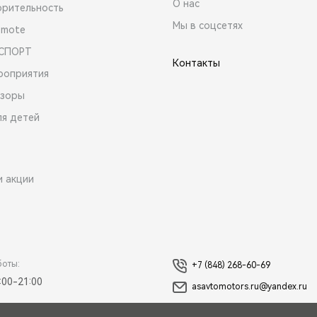
О нас
орительность
Мы в соцсетях
emote
 СПОРТ
Контакты
роприятия
зоры
ля детей
и акции
боты:
+7 (848) 268-60-69
:00-21:00
asavtomotors.ru@yandex.ru