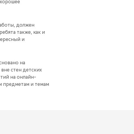
 хорошее
аботы, должен
ребята также, как и
тересный и
сновано на
 вне стен детских
тий на онлайн-
м предметам и темам