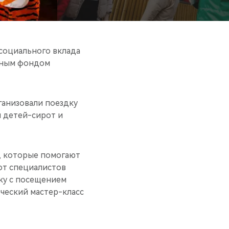
социального вклада
льным фондом
ганизовали поездку
 детей-сирот и
, которые помогают
 от специалистов
рку с посещением
рческий мастер-класс