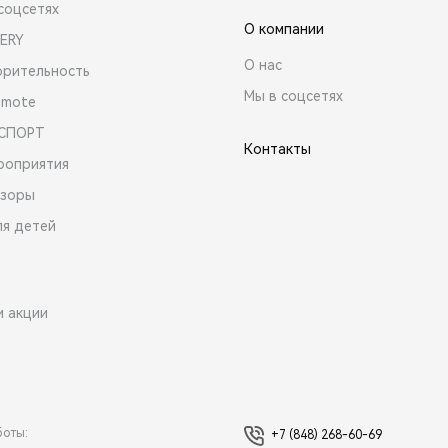
соцсетях
О компании
ERY
О нас
орительность
Мы в соцсетях
emote
 СПОРТ
Контакты
роприятия
зоры
ля детей
и акции
боты:
+7 (848) 268-60-69