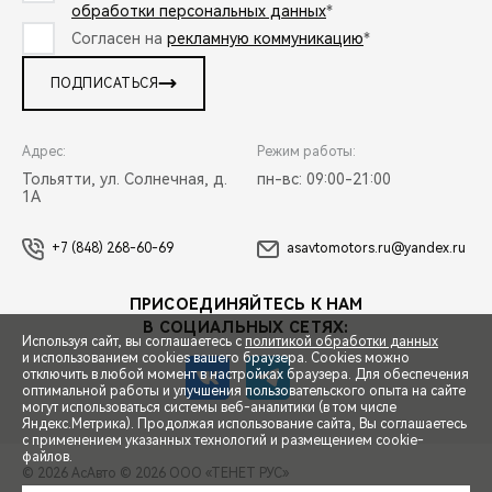
обработки персональных данных
*
Согласен на
рекламную коммуникацию
*
ПОДПИСАТЬСЯ
Адрес:
Режим работы:
Тольятти, ул. Солнечная, д.
пн-вс: 09:00-21:00
1А
+7 (848) 268-60-69
asavtomotors.ru@yandex.ru
ПРИСОЕДИНЯЙТЕСЬ К НАМ
В СОЦИАЛЬНЫХ СЕТЯХ:
Используя сайт, вы соглашаетесь с
политикой обработки данных
и использованием cookies вашего браузера. Cookies можно
отключить в любой момент в настройках браузера. Для обеспечения
оптимальной работы и улучшения пользовательского опыта на сайте
могут использоваться системы веб-аналитики (в том числе
СПЕЦПРЕДЛОЖЕНИЯ
Яндекс.Метрика). Продолжая использование сайта, Вы соглашаетесь
с применением указанных технологий и размещением cookie-
файлов.
© 2026 АсАвто
© 2026 ООО «ТЕНЕТ РУС»
ЗАПИСЬ НА ТЕСТ-ДРАЙВ