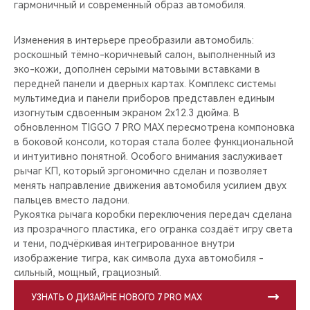
гармоничный и современный образ автомобиля.
Изменения в интерьере преобразили автомобиль:
роскошный тёмно-коричневый салон, выполненный из
эко-кожи, дополнен серыми матовыми вставками в
передней панели и дверных картах. Комплекс системы
мультимедиа и панели приборов представлен единым
изогнутым сдвоенным экраном 2x12.3 дюйма. В
обновленном TIGGO 7 PRO MAX пересмотрена компоновка
в боковой консоли, которая стала более функциональной
и интуитивно понятной. Особого внимания заслуживает
рычаг КП, который эргономично сделан и позволяет
менять направление движения автомобиля усилием двух
пальцев вместо ладони.
Рукоятка рычага коробки переключения передач сделана
из прозрачного пластика, его огранка создаёт игру света
и тени, подчёркивая интегрированное внутри
изображение тигра, как символа духа автомобиля -
сильный, мощный, грациозный.
УЗНАТЬ О ДИЗАЙНЕ НОВОГО 7 PRO MAX