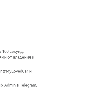
 100 секунд,
ями от владения и
ег #MyLovedCar и
b_Admin
в Telegram,