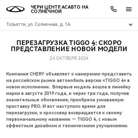
ЧЕРИ ЦЕНТР АСАВТО НА
СОЛНЕЧНОЙ
Тольятти, ул. Солнечная, д. 1А
ПЕРЕЗАГРУЗКА TIGGO 4: СКОРО
ОНЛАЙН СЕРВИСЫ
ПОКУПАТЕЛЯМ
ВЛАДЕЛЬЦАМ
О КОМПАНИИ
МИР CHERY
МОДЕЛИ
АКЦИИ
ПРЕДСТАВЛЕНИЕ НОВОЙ МОДЕЛИ
24 ОКТЯБРЯ 2024
ВЫБОР И ПОКУПКА
СЕРВИС
АКСЕССУАРЫ
ВЫГОДЫ И АКЦИИ
ВЫБОР И ПОКУПКА
О НАС
ВСЕ МОДЕЛИ
Компания CHERY объявляет о намерении представить
КРЕДИТ И СТРАХОВАНИЕ
ЗАПЧАСТИ И АКСЕССУАРЫ
О БРЕНДЕ
КРЕДИТ
МЫ В СОЦСЕТЯХ
на российском рынке автомобиль версии «TIGGO 4» в
КРОССОВЕРЫ
новом исполнении. Впервые модель вошла в линейку
ПОДДЕРЖКА
CHERY В СОЦСЕТЯХ
марки в августе 2019 года, и через три года, получив
СЕДАНЫ
значительные обновления, приобрела узнаваемую
приставку PRO. И вот наступило время для
CHERY CONNECT
ЛЮДИ CHERY
перезагрузки, и кроссовер возвращается к своему
НОВИНКИ
первоначальному названию — TIGGO 4, с новым
БЛАГОТВОРИТЕЛЬНОСТЬ
эффектным дизайном и техническими улучшениями.