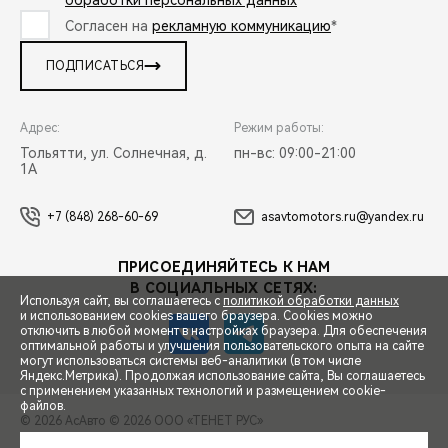
обработки персональных данных
*
Согласен на
рекламную коммуникацию
*
ПОДПИСАТЬСЯ
Адрес:
Режим работы:
Тольятти, ул. Солнечная, д.
пн-вс: 09:00-21:00
1А
+7 (848) 268-60-69
asavtomotors.ru@yandex.ru
ПРИСОЕДИНЯЙТЕСЬ К НАМ
В СОЦИАЛЬНЫХ СЕТЯХ:
Используя сайт, вы соглашаетесь с
политикой обработки данных
и использованием cookies вашего браузера. Cookies можно
отключить в любой момент в настройках браузера. Для обеспечения
оптимальной работы и улучшения пользовательского опыта на сайте
могут использоваться системы веб-аналитики (в том числе
СПЕЦПРЕДЛОЖЕНИЯ
Яндекс.Метрика). Продолжая использование сайта, Вы соглашаетесь
с применением указанных технологий и размещением cookie-
файлов.
© 2026 АсАвто
© 2026 ООО «ТЕНЕТ РУС»
ЗАПИСЬ НА ТЕСТ-ДРАЙВ
ПРАВОВАЯ ИНФОРМАЦИЯ
КОНТАКТЫ
КЛИЕНТСКАЯ ПОДДЕРЖКА