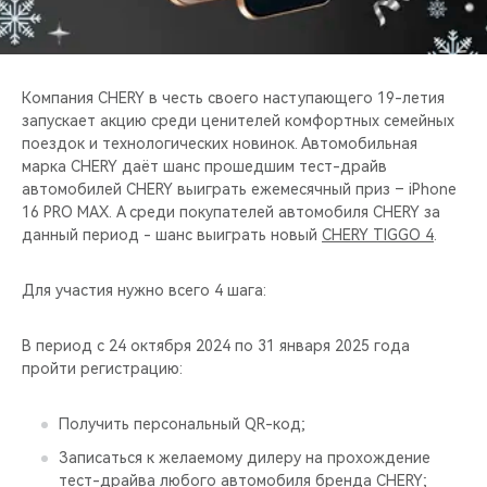
CHERY REMOTE
CHERY И СПОРТ
Компания CHERY в честь своего наступающего 19-летия
НАШИ МЕРОПРИЯТИЯ
запускает акцию среди ценителей комфортных семейных
поездок и технологических новинок. Автомобильная
марка CHERY даёт шанс прошедшим тест-драйв
ВИДЕООБЗОРЫ
автомобилей CHERY выиграть ежемесячный приз – iPhone
16 PRO MAX. А среди покупателей автомобиля CHERY за
CHERY ДЛЯ ДЕТЕЙ
данный период - шанс выиграть новый
CHERY TIGGO 4
.
Для участия нужно всего 4 шага:
В период с 24 октября 2024 по 31 января 2025 года
пройти регистрацию:
Получить персональный QR-код;
Записаться к желаемому дилеру на прохождение
тест-драйва любого автомобиля бренда CHERY;