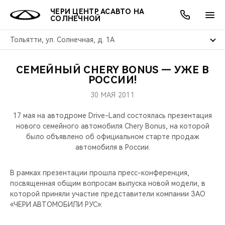
ЧЕРИ ЦЕНТР АСАВТО НА
СОЛНЕЧНОЙ
Тольятти, ул. Солнечная, д. 1А
СЕМЕЙНЫЙ CHERY BONUS — УЖЕ В
ОНЛАЙН СЕРВИСЫ
ПОКУПАТЕЛЯМ
ВЛАДЕЛЬЦАМ
О КОМПАНИИ
МИР CHERY
МОДЕЛИ
АКЦИИ
РОССИИ!
30 МАЯ 2011
ВЫБОР И ПОКУПКА
СЕРВИС
АКСЕССУАРЫ
ВЫГОДЫ И АКЦИИ
ВЫБОР И ПОКУПКА
О НАС
ВСЕ МОДЕЛИ
17 мая на автодроме Drive-Land состоялась презентация
КРЕДИТ И СТРАХОВАНИЕ
ЗАПЧАСТИ И АКСЕССУАРЫ
О БРЕНДЕ
КРЕДИТ
МЫ В СОЦСЕТЯХ
нового семейного автомобиля Chery Bonus, на которой
КРОССОВЕРЫ
было объявлено об официальном старте продаж
автомобиля в России.
ПОДДЕРЖКА
CHERY В СОЦСЕТЯХ
СЕДАНЫ
В рамках презентации прошла пресс-конференция,
CHERY CONNECT
ЛЮДИ CHERY
посвященная общим вопросам выпуска новой модели, в
НОВИНКИ
которой приняли участие представители компании ЗАО
БЛАГОТВОРИТЕЛЬНОСТЬ
«ЧЕРИ АВТОМОБИЛИ РУС»: