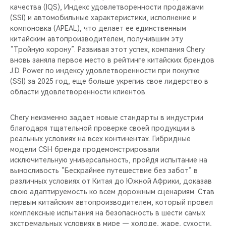
качества (IQS), Индекс удовлетворенности продажами
(SSI) и автомобильные характеристики, исполнение и
компоновка (APEAL), что делает ее единственным
китайским автопроизводителем, получившим эту
“Тройную корону”. Развивая этот успех, компания Chery
вновь заняла первое место в рейтинге китайских брендов
J.D. Power по индексу удовлетворенности при покупке
(SSI) за 2025 год, еще больше укрепив свое лидерство в
области удовлетворенности клиентов.
Chery неизменно задает новые стандарты в индустрии
благодаря тщательной проверке своей продукции в
реальных условиях на всех континентах. Гибридные
модели CSH бренда продемонстрировали
исключительную универсальность, пройдя испытание на
выносливость “Бескрайнее путешествие без забот” в
различных условиях от Китая до Южной Африки, доказав
свою адаптируемость ко всем дорожным сценариям. Став
первым китайским автопроизводителем, который провел
комплексные испытания на безопасность в шести самых
экстремальных условиях в мире — холоде, жаре, сухости,