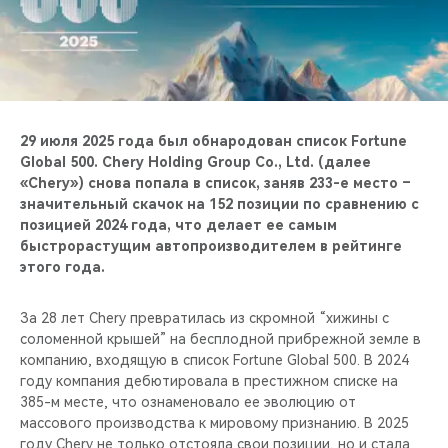
CHERY REMOTE
CHERY И СПОРТ
НАШИ МЕРОПРИЯТИЯ
29 июля 2025 года был обнародован список Fortune
ВИДЕООБЗОРЫ
Global 500. Chery Holding Group Co., Ltd. (далее
«Chery») снова попала в список, заняв 233-е место –
значительный скачок на 152 позиции по сравнению с
CHERY ДЛЯ ДЕТЕЙ
позицией 2024 года, что делает ее самым
быстрорастущим автопроизводителем в рейтинге
этого года.
За 28 лет Chery превратилась из скромной “хижины с
соломенной крышей” на бесплодной прибрежной земле в
компанию, входящую в список Fortune Global 500. В 2024
году компания дебютировала в престижном списке на
385-м месте, что ознаменовало ее эволюцию от
массового производства к мировому признанию. В 2025
году Chery не только отстояла свои позиции, но и стала