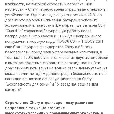
влажности, на высокой скорости и пересеченной
местности, - Chery пересмотрела отраслевые стандарты
устойчивости. Одно из выдающихся достижений было
достигнуто во время испытания батареи в условиях
экстремальной влажности в Джакарте, где батарея CSH
“Guardian” сохранила безупречную работу после
беспрецедентных 53 часов и 51 минуты непрерывного
погружения в морскую воду. TIGGO8 CSH и TIGGO9 CSH
еще больше укрепили лидерство Chery в области
безопасности, преодолев экстремальные испытания, в
том числе 100% лобовые столкновения двух автомобилей
и высокоскоростные спиральные опрокидывания. Эти
драматичные испытания не только стали данью уважения
классическим методам демонстрации безопасности, но и
наглядно воплотили основную философию Chery:
“Безопасность для семьи” и “5-звездная защита для
каждого”.
Стремление Chery к долгосрочному развитию
направлено также на развитие
высокотехнологичных промышленных экосистем и