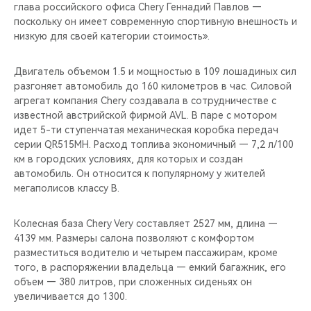
CHERY REMOTE
глава российского офиса Chery Геннадий Павлов —
поскольку он имеет современную спортивную внешность и
низкую для своей категории стоимость».
CHERY И СПОРТ
Двигатель объемом 1.5 и мощностью в 109 лошадиных сил
НАШИ МЕРОПРИЯТИЯ
разгоняет автомобиль до 160 километров в час. Силовой
агрегат компания Chery создавала в сотрудничестве с
ВИДЕООБЗОРЫ
известной австрийской фирмой AVL. В паре с мотором
идет 5-ти ступенчатая механическая коробка передач
CHERY ДЛЯ ДЕТЕЙ
серии QR515MH. Расход топлива экономичный — 7,2 л/100
км в городских условиях, для которых и создан
автомобиль. Он относится к популярному у жителей
мегаполисов классу B.
Колесная база Chery Very составляет 2527 мм, длина —
4139 мм. Размеры салона позволяют с комфортом
разместиться водителю и четырем пассажирам, кроме
того, в распоряжении владельца — емкий багажник, его
объем — 380 литров, при сложенных сиденьях он
увеличивается до 1300.