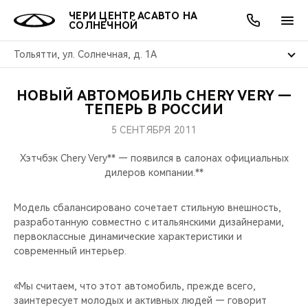
ЧЕРИ ЦЕНТР АСАВТО НА
СОЛНЕЧНОЙ
Тольятти, ул. Солнечная, д. 1А
НОВЫЙ АВТОМОБИЛЬ CHERY VERY —
ОНЛАЙН СЕРВИСЫ
ПОКУПАТЕЛЯМ
ВЛАДЕЛЬЦАМ
О КОМПАНИИ
МИР CHERY
МОДЕЛИ
АКЦИИ
ТЕПЕРЬ В РОССИИ
5 СЕНТЯБРЯ 2011
ВЫБОР И ПОКУПКА
СЕРВИС
АКСЕССУАРЫ
ВЫГОДЫ И АКЦИИ
ВЫБОР И ПОКУПКА
О НАС
ВСЕ МОДЕЛИ
Хэтчбэк Chery Very** — появился в салонах официальных
КРЕДИТ И СТРАХОВАНИЕ
ЗАПЧАСТИ И АКСЕССУАРЫ
О БРЕНДЕ
КРЕДИТ
МЫ В СОЦСЕТЯХ
дилеров компании.**
КРОССОВЕРЫ
ПОДДЕРЖКА
CHERY В СОЦСЕТЯХ
Модель сбалансировано сочетает стильную внешность,
СЕДАНЫ
разработанную совместно с итальянскими дизайнерами,
первоклассные динамические характеристики и
CHERY CONNECT
ЛЮДИ CHERY
современный интерьер.
НОВИНКИ
БЛАГОТВОРИТЕЛЬНОСТЬ
«Мы считаем, что этот автомобиль, прежде всего,
заинтересует молодых и активных людей — говорит